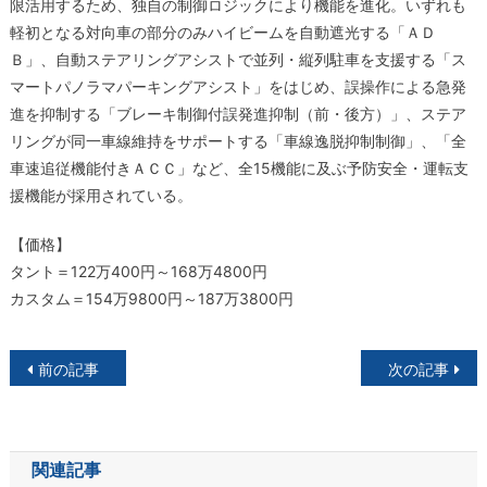
限活用するため、独自の制御ロジックにより機能を進化。いずれも
軽初となる対向車の部分のみハイビームを自動遮光する「ＡＤ
Ｂ」、自動ステアリングアシストで並列・縦列駐車を支援する「ス
マートパノラマパーキングアシスト」をはじめ、誤操作による急発
進を抑制する「ブレーキ制御付誤発進抑制（前・後方）」、ステア
リングが同一車線維持をサポートする「車線逸脱抑制制御」、「全
車速追従機能付きＡＣＣ」など、全15機能に及ぶ予防安全・運転支
援機能が採用されている。
【価格】
タント＝122万400円～168万4800円
カスタム＝154万9800円～187万3800円
投
前の記事
次の記事
稿
ナ
関連記事