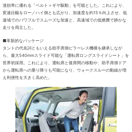
達効率に優れる「ベルト＋ギヤ駆動」を可能とした。これにより、
変速比幅をロー／ハイ側とも広がり、加速度を約15％向上させ、低
速域でのパワフルでスムーズな加速と、高速域での低燃費で静かな
走りを両立した。
■革新的なパッケージ
タントの代名詞ともいえる助手席側ピラーレス機構を継承しなが
ら、最大540mmスライド可能な「運転席ロングスライドシート」を
世界初採用。これにより、運転席と後席間の移動や、助手席側ドア
から運転席への乗り降りも可能になり、ウォークスルーの動線が増
え利便性を大きく高めた。