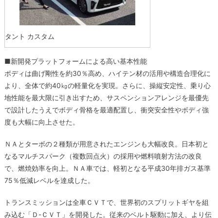
タント カスタム
■新開発プラットフォームによる高い基本性能
ボディは曲げ剛性を約30％高め、ハイテン材の活用や構造合理化に
より、全体で約40㎏の軽量化を実現。さらに、操縦安定性、乗り心
地性能を最大限に引き出すため、サスペンションアレンジを最優先
で設計したうえでボディ骨格を最適配置し、衝突安全性やボディ強
度も大幅に向上させた。
ＮＡとターボの２種類が用意されたエンジンも大幅改良。日本初と
なるマルチスパーク（複数回点火）の採用や燃料噴射方法の改良
で、燃焼効率を向上。ＮＡ車では、軽初となる平成30年排ガス基準
75％低減レベルを達成した。
トランスミッションは全車ＣＶＴで、世界初のスプリットギヤを組
み込む「Ｄ-ＣＶＴ」を開発した。従来のベルト駆動に加え、より伝