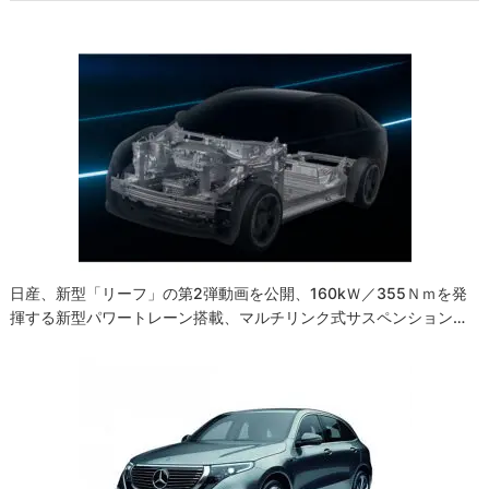
ビ
ゲ
ー
シ
ョ
ン
日産、新型「リーフ」の第2弾動画を公開、160kＷ／355Ｎｍを発
揮する新型パワートレーン搭載、マルチリンク式サスペンション…