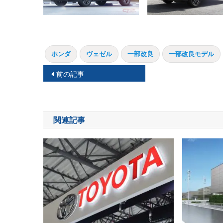
ホンダ
ヴェゼル
一部改良
一部改良モデル
投
前の記事
稿
ナ
関連記事
ビ
ゲ
ー
シ
ョ