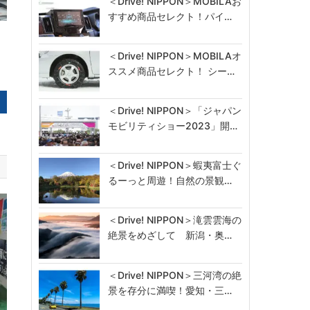
＜Drive! NIPPON＞MOBILAお
すすめ商品セレクト！パイ…
＜Drive! NIPPON＞MOBILAオ
ススメ商品セレクト！ シー…
＜Drive! NIPPON＞「ジャパン
モビリティショー2023」開…
＜Drive! NIPPON＞蝦夷富士ぐ
るーっと周遊！自然の景観…
＜Drive! NIPPON＞滝雲雲海の
絶景をめざして 新潟・奥…
＜Drive! NIPPON＞三河湾の絶
景を存分に満喫！愛知・三…