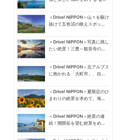
＜Drive! NIPPON＞山々を駆け
抜けて五色沼の映えスポッ…
＜Drive! NIPPON＞写真に残し
たい絶景！三豊～観音寺の…
＜Drive! NIPPON＞北アルプス
に抱かれる「大町市」、自…
＜Drive! NIPPON＞夏限定のひ
まわりの絶景を求めて。海…
＜Drive! NIPPON＞絶景の連
続！開聞岳を望む絶景をめ…