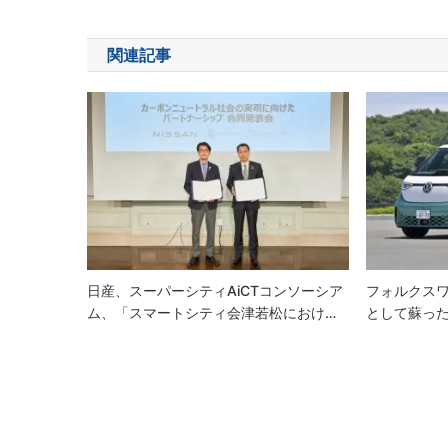
稿
ナ
関連記事
ビ
ゲ
ー
シ
ョ
ン
日産、スーパーシティAiCTコンソーシア
フォルクス
ム、「スマートシティ会津若松におけ…
として蘇った