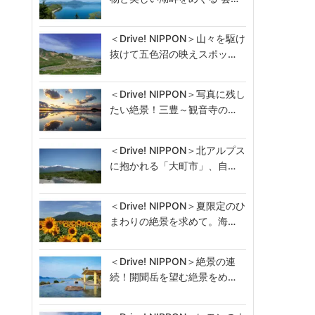
＜Drive! NIPPON＞山々を駆け
抜けて五色沼の映えスポッ…
＜Drive! NIPPON＞写真に残し
たい絶景！三豊～観音寺の…
＜Drive! NIPPON＞北アルプス
に抱かれる「大町市」、自…
＜Drive! NIPPON＞夏限定のひ
まわりの絶景を求めて。海…
＜Drive! NIPPON＞絶景の連
続！開聞岳を望む絶景をめ…