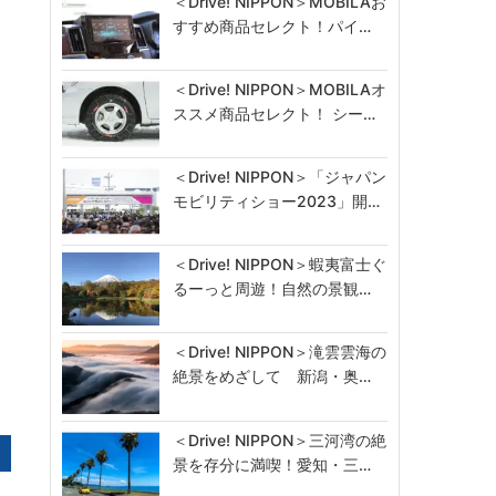
＜Drive! NIPPON＞MOBILAお
すすめ商品セレクト！パイ…
＜Drive! NIPPON＞MOBILAオ
ススメ商品セレクト！ シー…
＜Drive! NIPPON＞「ジャパン
モビリティショー2023」開…
＜Drive! NIPPON＞蝦夷富士ぐ
るーっと周遊！自然の景観…
＜Drive! NIPPON＞滝雲雲海の
絶景をめざして 新潟・奥…
＜Drive! NIPPON＞三河湾の絶
景を存分に満喫！愛知・三…