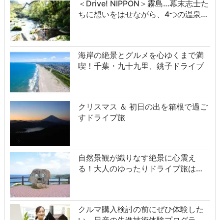
＜Drive! NIPPON＞霧島…幕末志士た
ちに想いをはせながら、4つの温泉…
海岸の絶景とグルメを心ゆくまで満
喫！千葉・九十九里、銚子ドライブ
クリスマス ＆ 初日の出を箱根で過ご
すドライブ旅
自然景観が織りなす絶景に心震え
る！大人のゆったりドライブ旅は…
クルマ購入検討の前にぜひ体験した