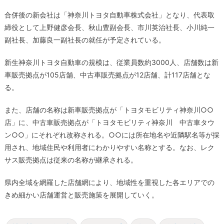
合併後の新会社は「神奈川トヨタ自動車株式会社」となり、代表取
締役として上野健彦会長、秋山豊副会長、市川英治社長、小川純一
副社長、加藤良一副社長の就任が予定されている。
新生神奈川トヨタ自動車の規模は、従業員数約3000人、店舗数は新
車販売拠点が105店舗、中古車販売拠点が12店舗、計117店舗とな
る。
また、店舗の名称は新車販売拠点が「トヨタモビリティ神奈川○○
店」に、中古車販売拠点が「トヨタモビリティ神奈川 中古車タウ
ン○○」にそれぞれ改称される。○○には所在地名や近隣駅名等が採
用され、地域住民や利用者にわかりやすい名称とする。なお、レク
サス販売拠点は従来の名称が継承される。
県内全域を網羅した店舗網により、地域性を重視した各エリアでの
きめ細かい店舗運営と販売施策を展開していく。