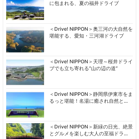
に包まれる、夏の福井ドライブ
＜Drive! NIPPON＞奥三河の大自然を
堪能する、愛知・三河湖ドライブ
＜Drive! NIPPON＞天理～桜井ドライ
ブでも立ち寄れる“山の辺の道”
＜Drive! NIPPON＞静岡県伊東市をま
るっと堪能！名湯に癒され自然と…
＜Drive! NIPPON＞新緑の日光、絶景
とグルメを楽しむ大人の至福ドラ…