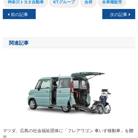
神奈川トヨタ自動車
KTグループ
合併
全車種販売
投
前の記事
次の記事
稿
ナ
関連記事
ビ
ゲ
ー
シ
ョ
ン
マツダ、広島の社会福祉団体に「フレアワゴン 車いす移動車」を贈
呈