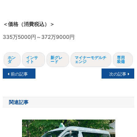
＜価格（消費税込）＞
335万5000円～372万9000円
ホン
インサ
新グレ
マイナーモデルチ
専用
ダ
イト
ード
ェンジ
装備
投
前の記事
次の記事
稿
ナ
関連記事
ビ
ゲ
ー