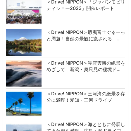
＜Drive! NIPPON＞「ジャパンモビリ
ティショー2023」開催レポート
＜Drive! NIPPON＞蝦夷富士ぐるーっ
と周遊！自然の景観に癒される …
＜Drive! NIPPON＞滝雲雲海の絶景を
めざして 新潟・奥只見の秘境ド…
＜Drive! NIPPON＞三河湾の絶景を存
分に満喫！愛知・三河ドライブ
＜Drive! NIPPON＞海とともに発展し
てきた街を満喫 広島・呉ドライブ