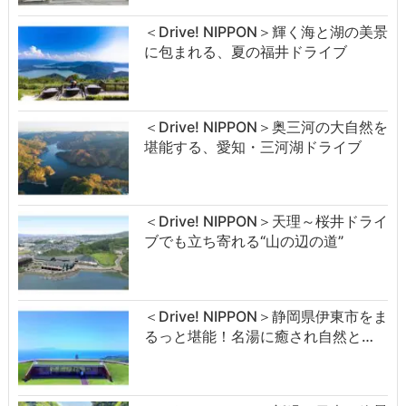
＜Drive! NIPPON＞輝く海と湖の美景
に包まれる、夏の福井ドライブ
＜Drive! NIPPON＞奥三河の大自然を
堪能する、愛知・三河湖ドライブ
＜Drive! NIPPON＞天理～桜井ドライ
ブでも立ち寄れる“山の辺の道”
＜Drive! NIPPON＞静岡県伊東市をま
るっと堪能！名湯に癒され自然と…