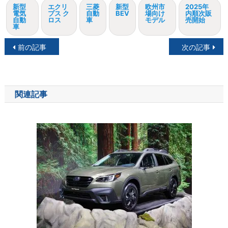
新型
エクリ
三菱
新型
欧州市
2025年
電気
プス ク
自動
BEV
場向け
内順次販
自動
ロス
車
モデル
売開始
車
投
前の記事
次の記事
稿
ナ
関連記事
ビ
ゲ
ー
シ
ョ
ン