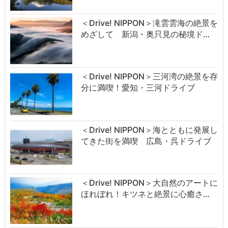
＜Drive! NIPPON＞滝雲雲海の絶景を
めざして 新潟・奥只見の秘境ド…
＜Drive! NIPPON＞三河湾の絶景を存
分に満喫！愛知・三河ドライブ
＜Drive! NIPPON＞海とともに発展し
てきた街を満喫 広島・呉ドライブ
＜Drive! NIPPON＞大自然のアートに
ほれぼれ！キツネと絶景に心癒さ…