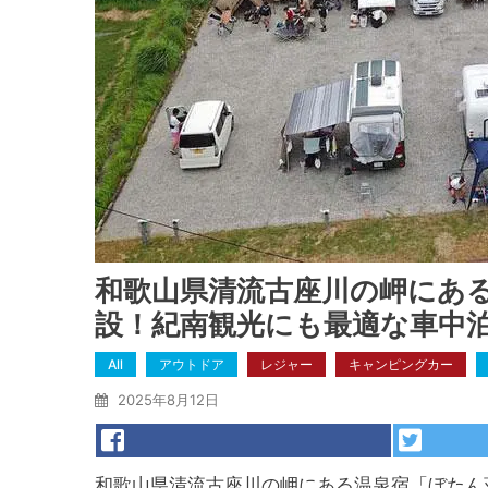
和歌山県清流古座川の岬にあ
設！紀南観光にも最適な車中
All
アウトドア
レジャー
キャンピングカー
2025年8月12日
和歌山県清流古座川の岬にある温泉宿「ぼたん