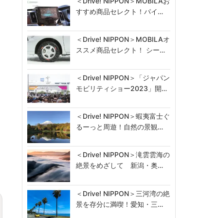
＜Drive! NIPPON＞MOBILAお
すすめ商品セレクト！パイ…
＜Drive! NIPPON＞MOBILAオ
ススメ商品セレクト！ シー…
＜Drive! NIPPON＞「ジャパン
モビリティショー2023」開…
＜Drive! NIPPON＞蝦夷富士ぐ
るーっと周遊！自然の景観…
＜Drive! NIPPON＞滝雲雲海の
絶景をめざして 新潟・奥…
＜Drive! NIPPON＞三河湾の絶
景を存分に満喫！愛知・三…