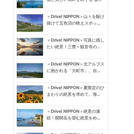
＜Drive! NIPPON＞山々を駆け
抜けて五色沼の映えスポッ…
＜Drive! NIPPON＞写真に残し
たい絶景！三豊～観音寺の…
＜Drive! NIPPON＞北アルプス
に抱かれる「大町市」、自…
＜Drive! NIPPON＞夏限定のひ
まわりの絶景を求めて。海…
＜Drive! NIPPON＞絶景の連
続！開聞岳を望む絶景をめ…