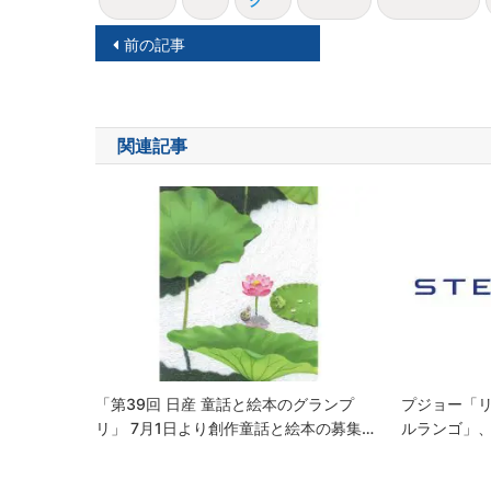
ク
投
前の記事
稿
ナ
関連記事
ビ
ゲ
ー
シ
ョ
ン
「第39回 日産 童話と絵本のグランプ
プジョー「
リ」 7月1日より創作童話と絵本の募集…
ルランゴ」