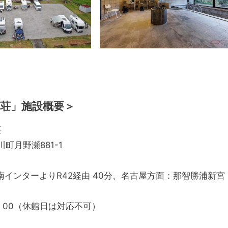
ん荘」施設概要＞
荘
川町月野瀬881-1
南インターよりR42経由 40分、名古屋方面：那智勝浦新宮
～18：00（休館日は対応不可）