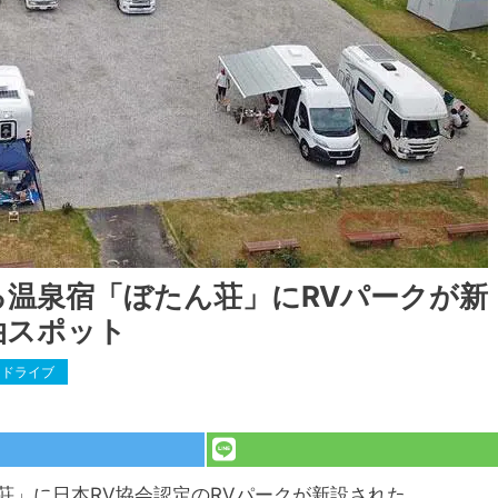
る温泉宿「ぼたん荘」にRVパークが新
泊スポット
ドライブ
荘」に日本RV協会認定のRVパークが新設された。