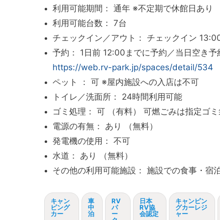
利用可能期間： 通年 ※不定期で休館日あり
利用可能台数： 7台
チェックイン／アウト： チェックイン 13:00 ～ 
予約： 1日前 12:00までに予約／当日空き予約 
https://web.rv-park.jp/spaces/detail/534
ペット ： 可 ※屋内施設への入店は不可
トイレ／洗面所： 24時間利用可能
ゴミ処理： 可 （有料） 可燃ごみは指定ゴミ
電源の有無： あり （無料）
発電機の使用： 不可
水道： あり （無料）
その他の利用可能施設： 施設での食事・宿
キャン
車
RV
日本
キャンピン
ピング
中
パ
RV協
グカーレジ
カー
泊
ー
会認定
ャー