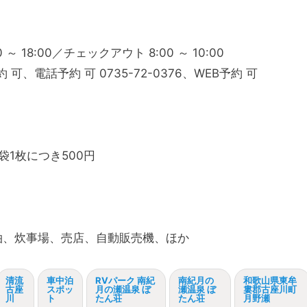
18:00／チェックアウト 8:00 ～ 10:00
可、電話予約 可 0735-72-0376、WEB予約 可
袋1枚につき500円
泊、炊事場、売店、自動販売機、ほか
清流
車中泊
RVパーク 南紀
南紀月の
和歌山県東牟
古座
スポッ
月の瀬温泉 ぼ
瀬温泉 ぼ
婁郡古座川町
川
ト
たん荘
たん荘
月野瀬