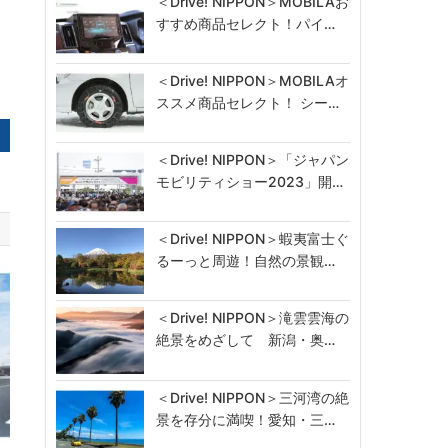
＜Drive! NIPPON＞MOBILAお
すすめ商品セレクト！パイ…
＜Drive! NIPPON＞MOBILAオ
ススメ商品セレクト！ シー…
＜Drive! NIPPON＞「ジャパン
モビリティショー2023」開…
＜Drive! NIPPON＞蝦夷富士ぐ
るーっと周遊！自然の景観…
＜Drive! NIPPON＞滝雲雲海の
絶景をめざして 新潟・奥…
＜Drive! NIPPON＞三河湾の絶
景を存分に満喫！愛知・三…