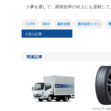
う事を通して、開発効率の向上にも貢献して
スズキ
BEV
基本合意
株式会社ミクニ
投
前の記事
稿
ナ
関連記事
ビ
ゲ
ー
シ
ョ