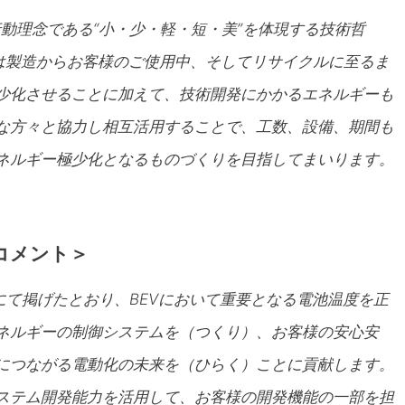
行動理念である“小・少・軽・短・美”を体現する技術哲
れは製造からお客様のご使用中、そしてリサイクルに至るま
少化させることに加えて、技術開発にかかるエネルギーも
な方々と協力し相互活用することで、工数、設備、期間も
ネルギー極少化となるものづくりを目指してまいります。
コメント＞
33にて掲げたとおり、BEVにおいて重要となる電池温度を正
ネルギーの制御システムを（つくり）、お客様の安心安
につながる電動化の未来を（ひらく）ことに貢献します。
ステム開発能力を活用して、お客様の開発機能の一部を担