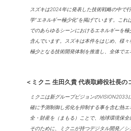
スズキは2024年に発表した技術戦略の中で
学“エネルギー極少化”を掲げています。こ
でのあらゆるシーンにおけるエネルギーを極
含んでいます。スズキは本件をはじめ、様々
極少となる技術開発体制を推進し、全体でエ
＜ミクニ 生田久貴 代表取締役社長の
ミクニは新グループビジョンのVISION20
確に予測制御し劣化を抑制する事を含む熱エ
全・財産を（まもる）ことで、地球環境保全
そのために、ミクニが持つデジタル開発／シ