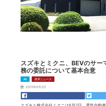
スズキとミクニ、BEVのサ
務の委託について基本合意
All
業界ニュース
2025年6月2日
スズキと株式会社ミクニは6月2日、電気自動車