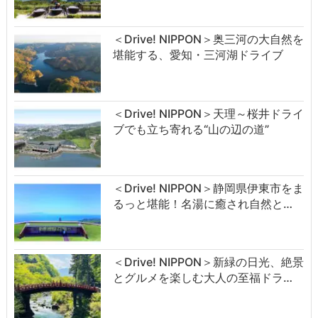
＜Drive! NIPPON＞奥三河の大自然を
堪能する、愛知・三河湖ドライブ
＜Drive! NIPPON＞天理～桜井ドライ
ブでも立ち寄れる“山の辺の道”
＜Drive! NIPPON＞静岡県伊東市をま
るっと堪能！名湯に癒され自然と…
＜Drive! NIPPON＞新緑の日光、絶景
とグルメを楽しむ大人の至福ドラ…