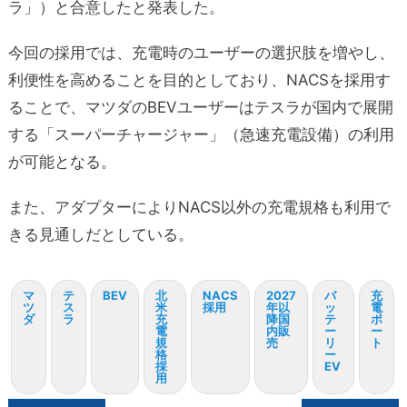
ラ」）と合意したと発表した。
今回の採用では、充電時のユーザーの選択肢を増やし、
利便性を高めることを目的としており、NACSを採用す
ることで、マツダのBEVユーザーはテスラが国内で展開
する「スーパーチャージャー」（急速充電設備）の利用
が可能となる。
また、アダプターによりNACS以外の充電規格も利用で
きる見通しだとしている。
マ
テ
BEV
北
NACS
2027
バ
充
ツ
ス
米
採用
年以
ッ
電
ダ
ラ
充
降国
テ
ポ
電
内販
ー
ー
規
売
リ
ト
格
ー
採
EV
用