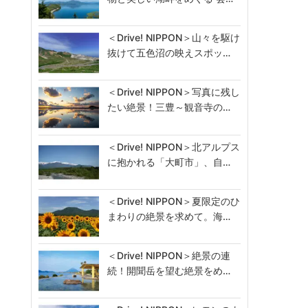
＜Drive! NIPPON＞山々を駆け
抜けて五色沼の映えスポッ…
＜Drive! NIPPON＞写真に残し
たい絶景！三豊～観音寺の…
＜Drive! NIPPON＞北アルプス
に抱かれる「大町市」、自…
＜Drive! NIPPON＞夏限定のひ
まわりの絶景を求めて。海…
＜Drive! NIPPON＞絶景の連
続！開聞岳を望む絶景をめ…