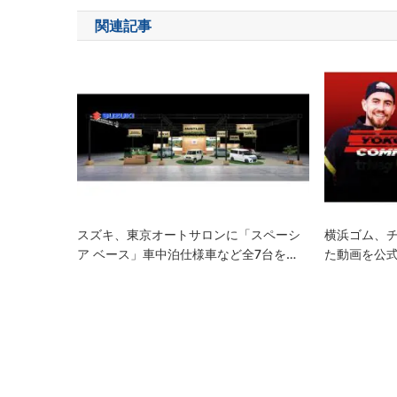
ナ
関連記事
ビ
ゲ
ー
シ
ョ
ン
スズキ、東京オートサロンに「スペーシ
横浜ゴム、チ
ア ベース」車中泊仕様車など全7台を…
た動画を公式