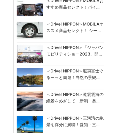
＜Drive! NIPPON＞MOBILAお
すすめ商品セレクト！パイ…
＜Drive! NIPPON＞MOBILAオ
ススメ商品セレクト！ シー…
＜Drive! NIPPON＞「ジャパン
モビリティショー2023」開…
＜Drive! NIPPON＞蝦夷富士ぐ
るーっと周遊！自然の景観…
＜Drive! NIPPON＞滝雲雲海の
絶景をめざして 新潟・奥…
＜Drive! NIPPON＞三河湾の絶
景を存分に満喫！愛知・三…