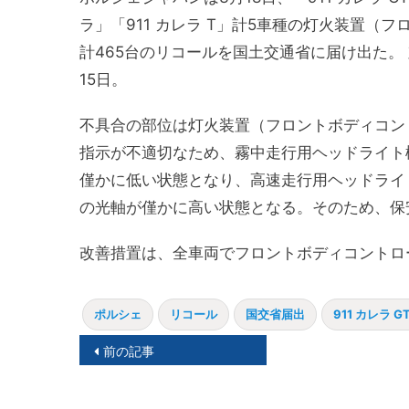
ラ」「911 カレラ T」計5車種の灯火装置
計465
台のリコールを国土交通省に届け出た。 
15日。
不具合の部位は灯火装置（フロントボディコン
指示が不適切なため、霧中走行用ヘッドライト
僅かに低い状態となり、高速走行用ヘッドライ
の光軸が僅かに高い状態となる。そのため、保安基
改善措置は、全車両でフロントボディコントロ
ポルシェ
リコール
国交省届出
911 カレラ G
投
前の記事
稿