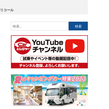
」をリコール
検
索: