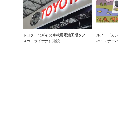
ー
シ
ョ
ン
トヨタ、北米初の車載用電池工場をノー
ルノー「カ
スカロライナ州に建設
のインナー