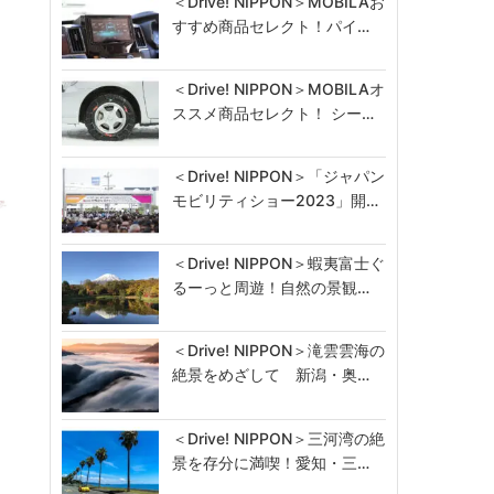
＜Drive! NIPPON＞MOBILAお
すすめ商品セレクト！パイ…
＜Drive! NIPPON＞MOBILAオ
ススメ商品セレクト！ シー…
＜Drive! NIPPON＞「ジャパン
モビリティショー2023」開…
＜Drive! NIPPON＞蝦夷富士ぐ
るーっと周遊！自然の景観…
＜Drive! NIPPON＞滝雲雲海の
絶景をめざして 新潟・奥…
＜Drive! NIPPON＞三河湾の絶
景を存分に満喫！愛知・三…