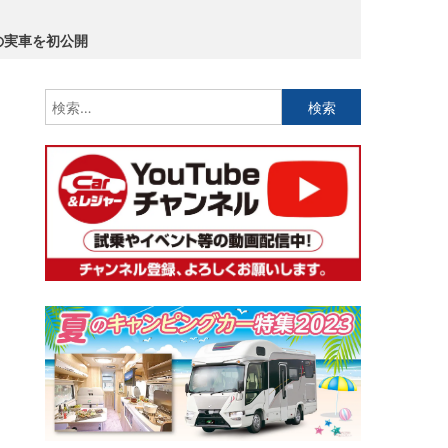
」の実車を初公開
検
索: