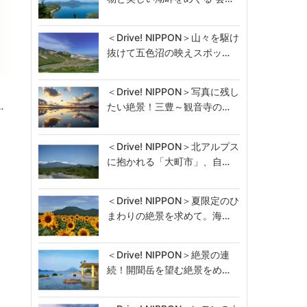
＜Drive! NIPPON＞山々を駆け
抜けて五色沼の映えスポッ…
ン
＜Drive! NIPPON＞写真に残し
…
たい絶景！三豊～観音寺の…
＜Drive! NIPPON＞北アルプス
に抱かれる「大町市」、自…
＜Drive! NIPPON＞夏限定のひ
まわりの絶景を求めて。海…
＜Drive! NIPPON＞絶景の連
続！開聞岳を望む絶景をめ…