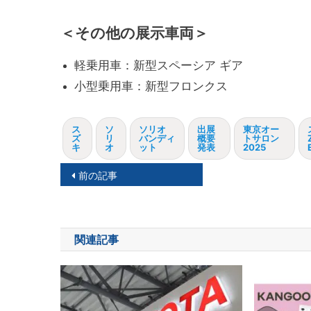
＜その他の展示車両＞
軽乗用車：新型スペーシア ギア
小型乗用車：新型フロンクス
ス
ソ
ソリオ
出展
東京オー
ズ
リ
バンディ
概要
トサロン
キ
オ
ット
発表
2025
投
前の記事
稿
ナ
関連記事
ビ
ゲ