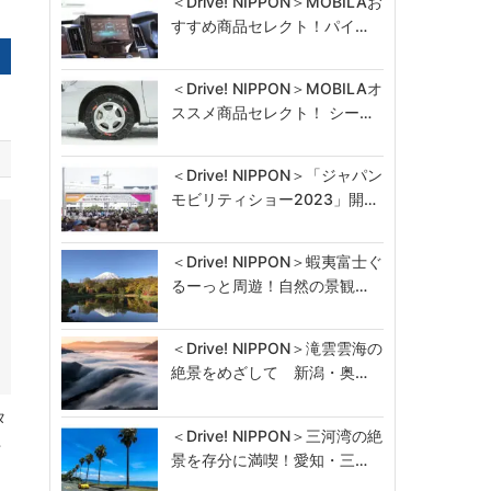
＜Drive! NIPPON＞MOBILAお
すすめ商品セレクト！パイ…
＜Drive! NIPPON＞MOBILAオ
ススメ商品セレクト！ シー…
＜Drive! NIPPON＞「ジャパン
モビリティショー2023」開…
＜Drive! NIPPON＞蝦夷富士ぐ
るーっと周遊！自然の景観…
＜Drive! NIPPON＞滝雲雲海の
絶景をめざして 新潟・奥…
タ
＜Drive! NIPPON＞三河湾の絶
…
景を存分に満喫！愛知・三…