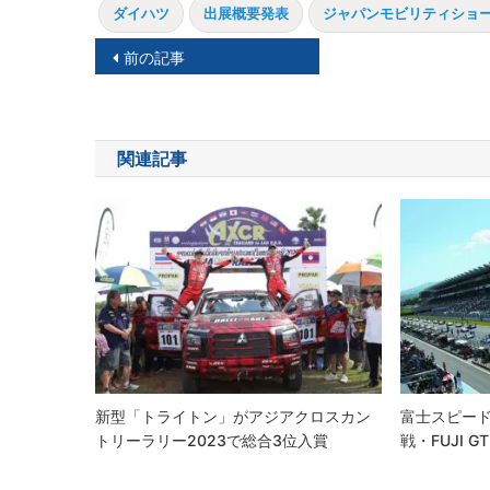
ダイハツ
出展概要発表
ジャパンモビリティショー
投
前の記事
稿
ナ
関連記事
ビ
ゲ
ー
シ
ョ
ン
新型「トライトン」がアジアクロスカン
富士スピード
トリーラリー2023で総合3位入賞
戦・FUJI 