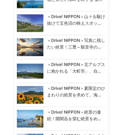
＜Drive! NIPPON＞山々を駆け
抜けて五色沼の映えスポッ…
＜Drive! NIPPON＞写真に残し
たい絶景！三豊～観音寺の…
＜Drive! NIPPON＞北アルプス
に抱かれる「大町市」、自…
＜Drive! NIPPON＞夏限定のひ
まわりの絶景を求めて。海…
＜Drive! NIPPON＞絶景の連
続！開聞岳を望む絶景をめ…