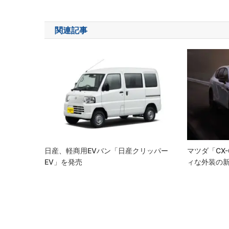
稿
ナ
関連記事
ビ
ゲ
ー
シ
ョ
ン
日産、軽商用EVバン「日産クリッパー
マツダ「CX
EV」を発売
ィな外装の新