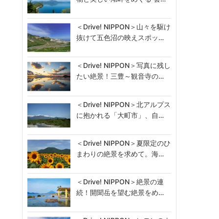
＜Drive! NIPPON＞山々を駆け
抜けて五色沼の映えスポッ…
＜Drive! NIPPON＞写真に残し
たい絶景！三豊～観音寺の…
＜Drive! NIPPON＞北アルプス
に抱かれる「大町市」、自…
＜Drive! NIPPON＞夏限定のひ
まわりの絶景を求めて。海…
＜Drive! NIPPON＞絶景の連
続！開聞岳を望む絶景をめ…