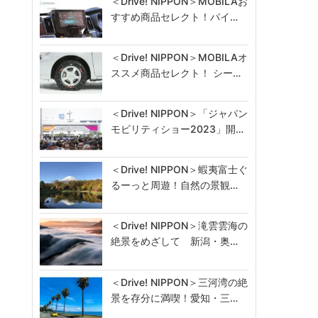
＜Drive! NIPPON＞MOBILAお
すすめ商品セレクト！パイ…
＜Drive! NIPPON＞MOBILAオ
ススメ商品セレクト！ シー…
＜Drive! NIPPON＞「ジャパン
モビリティショー2023」開…
＜Drive! NIPPON＞蝦夷富士ぐ
るーっと周遊！自然の景観…
＜Drive! NIPPON＞滝雲雲海の
絶景をめざして 新潟・奥…
＜Drive! NIPPON＞三河湾の絶
景を存分に満喫！愛知・三…