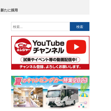
を新たに採用
検
索: