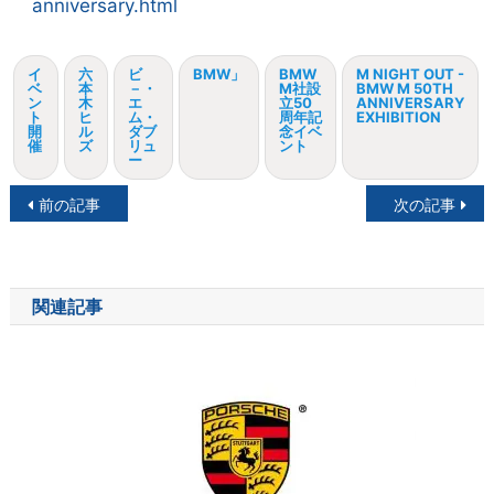
anniversary.html
イ
六
ビ
BMW」
BMW
M NIGHT OUT -
ベ
本
－・
M社設
BMW M 50TH
ン
木
エ
立50
ANNIVERSARY
ト
ヒ
ム・
周年記
EXHIBITION
開
ル
ダブ
念イベ
催
ズ
リュ
ント
ー
投
前の記事
次の記事
稿
ナ
関連記事
ビ
ゲ
ー
シ