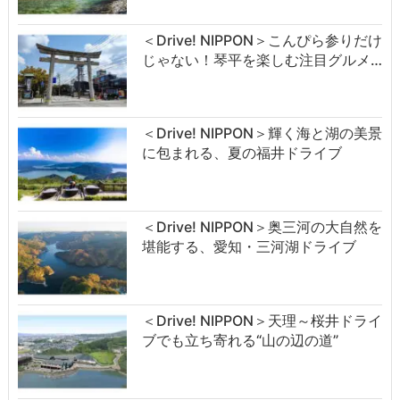
＜Drive! NIPPON＞こんぴら参りだけ
じゃない！琴平を楽しむ注目グルメ…
＜Drive! NIPPON＞輝く海と湖の美景
に包まれる、夏の福井ドライブ
＜Drive! NIPPON＞奥三河の大自然を
堪能する、愛知・三河湖ドライブ
＜Drive! NIPPON＞天理～桜井ドライ
ブでも立ち寄れる“山の辺の道”