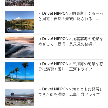
＜Drive! NIPPON＞蝦夷富士ぐるーっ
と周遊！自然の景観に癒される …
＜Drive! NIPPON＞滝雲雲海の絶景を
めざして 新潟・奥只見の秘境ド…
＜Drive! NIPPON＞三河湾の絶景を存
分に満喫！愛知・三河ドライブ
＜Drive! NIPPON＞海とともに発展し
てきた街を満喫 広島・呉ドライブ