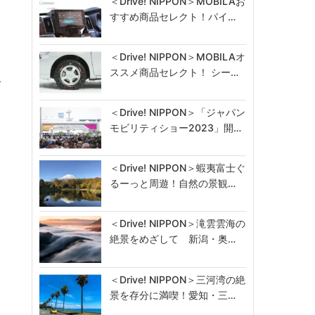
＜Drive! NIPPON＞MOBILAお
すすめ商品セレクト！パイ…
＜Drive! NIPPON＞MOBILAオ
ススメ商品セレクト！ シー…
人
＜Drive! NIPPON＞「ジャパン
モビリティショー2023」開…
ロ
＜Drive! NIPPON＞蝦夷富士ぐ
るーっと周遊！自然の景観…
＜Drive! NIPPON＞滝雲雲海の
絶景をめざして 新潟・奥…
＜Drive! NIPPON＞三河湾の絶
景を存分に満喫！愛知・三…