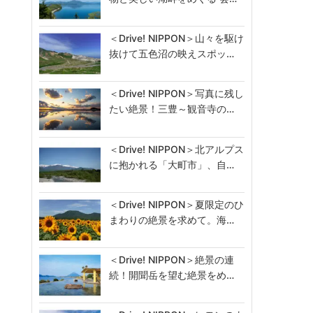
＜Drive! NIPPON＞山々を駆け
抜けて五色沼の映えスポッ…
＜Drive! NIPPON＞写真に残し
たい絶景！三豊～観音寺の…
＜Drive! NIPPON＞北アルプス
に抱かれる「大町市」、自…
＜Drive! NIPPON＞夏限定のひ
まわりの絶景を求めて。海…
＜Drive! NIPPON＞絶景の連
続！開聞岳を望む絶景をめ…