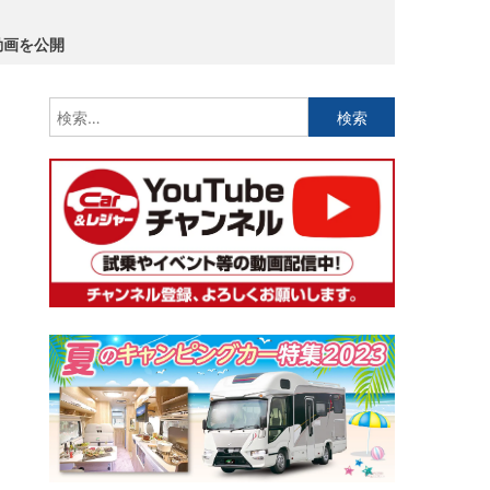
動画を公開
検
索: