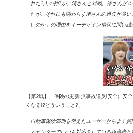
れた2人の神7が、渚さんと対戦。渚さんが
たが、それにも関わらず渚さんの過失が多い
いのか」の理由をイーデザイン損保に問い詰
【第2戦】「保険の更新!無事故違反!安全に安
くなる!?どういうこと?」
自動車保険満期を迎えたユーザーからよく質
トセンターでいつも対応をしている担当者と