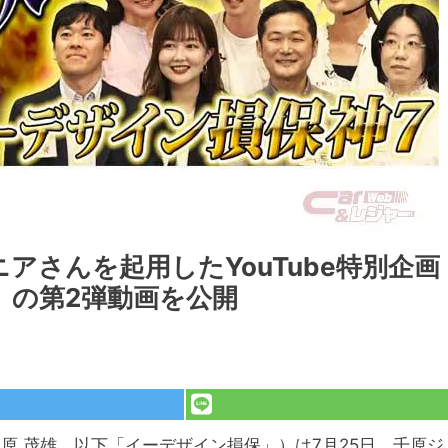
アさんを起用したYouTube特別企画
」の第2弾動画を公開
原 茂雄、以下「イーデザイン損保」）は7月25日、千原ジ