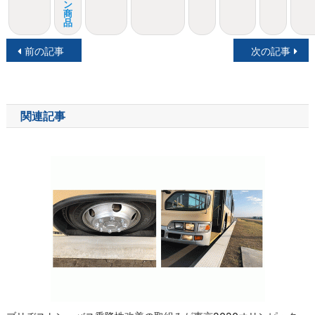
ン
商
品
投
前の記事
次の記事
稿
ナ
関連記事
ビ
ゲ
ー
シ
ョ
ン