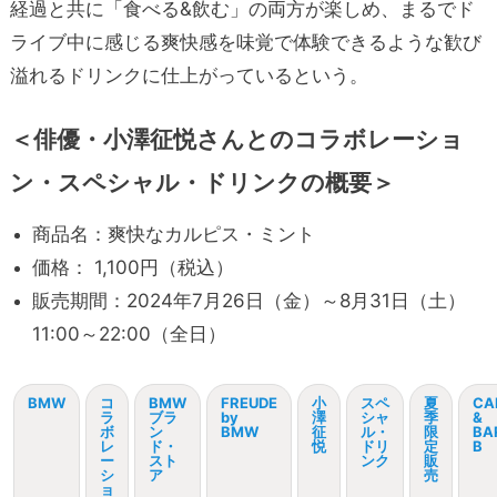
経過と共に「食べる&飲む」の両方が楽しめ、まるでド
ライブ中に感じる爽快感を味覚で体験できるような歓び
溢れるドリンクに仕上がっているという。
＜
俳優・小澤征悦さんとのコラボレーショ
ン・スペシャル・ドリンクの概要＞
商品名：爽快なカルピス・ミント
価格： 1,100円（税込）
販売期間：2024年7月26日（金）～8月31日（土）
11:00～22:00（全日）
BMW
コ
BMW
FREUDE
小
スペ
夏
CA
ラ
ブラ
by
澤
シャ
季
&
ボ
ン
BMW
征
ル・
限
BA
レ
ド・
悦
ドリ
定
B
ー
スト
ンク
販
シ
ア
売
ョ