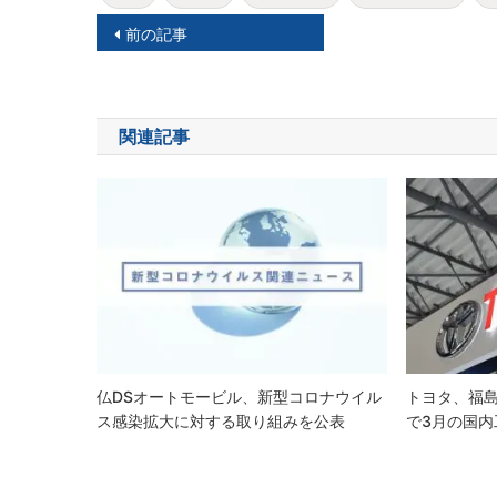
投
前の記事
稿
ナ
関連記事
ビ
ゲ
ー
シ
ョ
ン
仏DSオートモービル、新型コロナウイル
トヨタ、福
ス感染拡大に対する取り組みを公表
で3月の国内