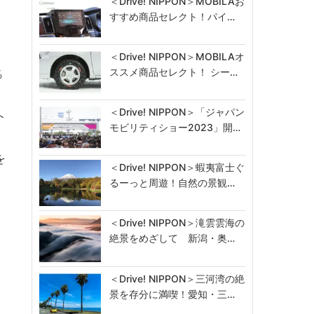
＜Drive! NIPPON＞MOBILAお
すすめ商品セレクト！パイ…
＜Drive! NIPPON＞MOBILAオ
ススメ商品セレクト！ シー…
％
＜Drive! NIPPON＞「ジャパン
ト
モビリティショー2023」開…
を
＜Drive! NIPPON＞蝦夷富士ぐ
るーっと周遊！自然の景観…
＜Drive! NIPPON＞滝雲雲海の
絶景をめざして 新潟・奥…
＜Drive! NIPPON＞三河湾の絶
景を存分に満喫！愛知・三…