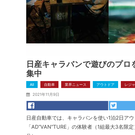
日産キャラバンで遊びのプロを目
集中
All
自動車
業界ニュース
アウトドア
レジ
2021年11月9日
日産自動車では、キャラバンを使い1泊2日ア
「AD”VAN”TURE」の体験者（1組最大3名限