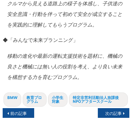
クルマから見える道路上の様子を体感し、子供達の
安全意識・行動を伴って初めて安全が成立すること
を実践的に理解してもらうプログラム。
◆「みんなで未来プランニング」
移動の進化や最新の運転支援技術を題材に、機械の
良さと機械には無い人の役割を考え、より良い未来
を構想する力を育むプログラム。
BMW
教育プロ
小学生
特定非営利活動法人放課後
グラム
対象
NPOアフタースクール
投
前の記事
次の記事
稿