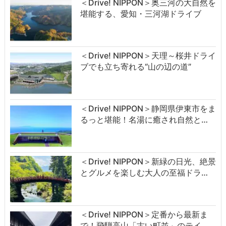
＜Drive! NIPPON＞奥三河の大自然を
堪能する、愛知・三河湖ドライブ
＜Drive! NIPPON＞天理～桜井ドライ
ブでも立ち寄れる“山の辺の道”
＜Drive! NIPPON＞静岡県伊東市をま
るっと堪能！名湯に癒され自然と…
＜Drive! NIPPON＞新緑の日光、絶景
とグルメを楽しむ大人の至福ドラ…
＜Drive! NIPPON＞定番から最新ま
で！飛騨高山「古い町並」のテイ…