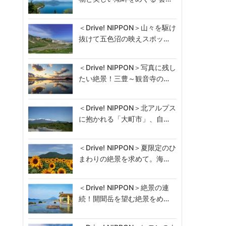
＜Drive! NIPPON＞山々を駆け
抜けて五色沼の映えスポッ…
＜Drive! NIPPON＞写真に残し
たい絶景！三豊～観音寺の…
＜Drive! NIPPON＞北アルプス
に抱かれる「大町市」、自…
＜Drive! NIPPON＞夏限定のひ
まわりの絶景を求めて。海…
＜Drive! NIPPON＞絶景の連
続！開聞岳を望む絶景をめ…