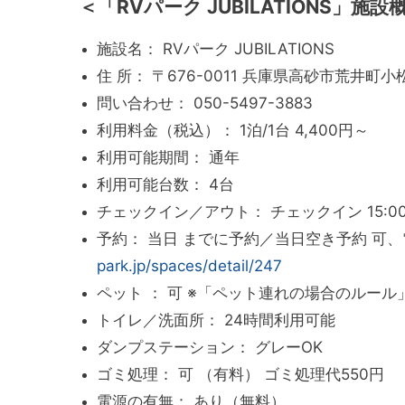
＜「RVパーク JUBILATIONS」施設
施設名： RVパーク JUBILATIONS
住 所： 〒676-0011 兵庫県高砂市荒井町小松
問い合わせ： 050-5497-3883
利用料金（税込）： 1泊/1台 4,400円～
利用可能期間： 通年
利用可能台数： 4台
チェックイン／アウト： チェックイン 15:00 ～ 
予約： 当日 までに予約／当日空き予約 可、
park.jp/spaces/detail/247
ペット ： 可 ※「ペット連れの場合のルー
トイレ／洗面所： 24時間利用可能
ダンプステーション： グレーOK
ゴミ処理： 可 （有料） ゴミ処理代550円
電源の有無： あり（無料）