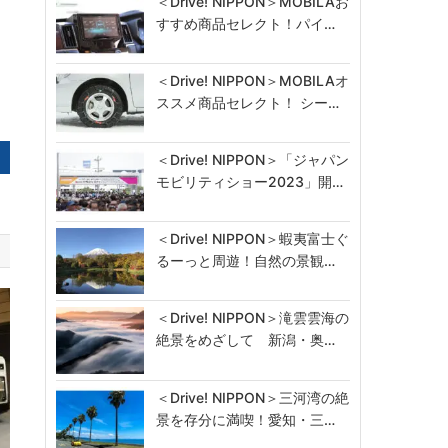
＜Drive! NIPPON＞MOBILAお
すすめ商品セレクト！パイ…
＜Drive! NIPPON＞MOBILAオ
ススメ商品セレクト！ シー…
＜Drive! NIPPON＞「ジャパン
モビリティショー2023」開…
＜Drive! NIPPON＞蝦夷富士ぐ
るーっと周遊！自然の景観…
＜Drive! NIPPON＞滝雲雲海の
絶景をめざして 新潟・奥…
＜Drive! NIPPON＞三河湾の絶
景を存分に満喫！愛知・三…