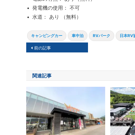
発電機の使用： 不可
水道： あり （無料）
キャンピングカー
車中泊
RVパーク
日本RV
投
前の記事
稿
ナ
関連記事
ビ
ゲ
ー
シ
ョ