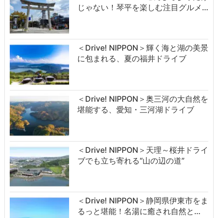
じゃない！琴平を楽しむ注目グルメ…
＜Drive! NIPPON＞輝く海と湖の美景
に包まれる、夏の福井ドライブ
＜Drive! NIPPON＞奥三河の大自然を
堪能する、愛知・三河湖ドライブ
＜Drive! NIPPON＞天理～桜井ドライ
ブでも立ち寄れる“山の辺の道”
＜Drive! NIPPON＞静岡県伊東市をま
るっと堪能！名湯に癒され自然と…