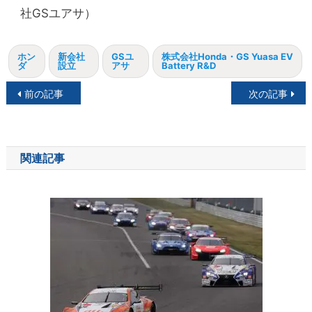
社GSユアサ）
ホン
新会社
GSユ
株式会社Honda・GS Yuasa EV
ダ
設立
アサ
Battery R&D
投
前の記事
次の記事
稿
ナ
関連記事
ビ
ゲ
ー
シ
ョ
ン