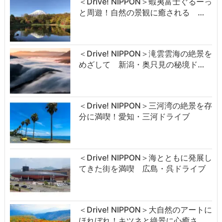
＜Drive! NIPPON＞蝦夷富士ぐるーっ
と周遊！自然の景観に癒される …
＜Drive! NIPPON＞滝雲雲海の絶景を
めざして 新潟・奥只見の秘境ド…
＜Drive! NIPPON＞三河湾の絶景を存
分に満喫！愛知・三河ドライブ
＜Drive! NIPPON＞海とともに発展し
てきた街を満喫 広島・呉ドライブ
＜Drive! NIPPON＞大自然のアートに
ほれぼれ！キツネと絶景に心癒さ…