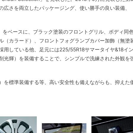
の広さを両立したパッケージング、使い勝手の良い装備、
dvance」をベースに、ブラック塗装のフロントグリル、ボディ同
ル（カラード）、フロントフォグランプカバー加飾（無塗
している他、足元には225/55R18サマータイヤ&18イ
削光輝）を装備することで、シンプルで洗練された外観を
）を標準装備する等、高い安全性も備えながらも、抑えた