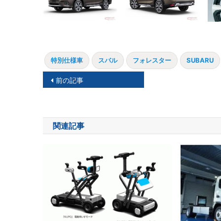
特別仕様車
スバル
フォレスター
SUBARU
投
前の記事
稿
ナ
関連記事
ビ
ゲ
ー
シ
ョ