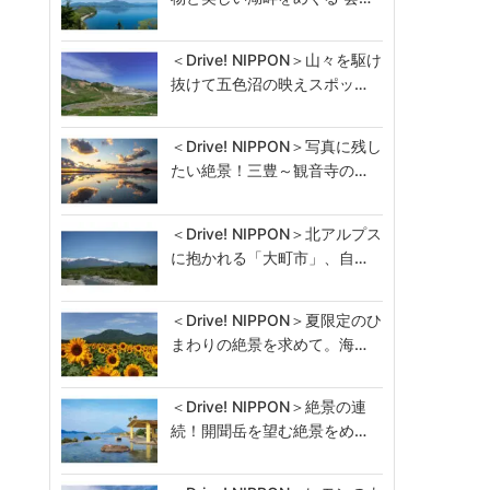
＜Drive! NIPPON＞山々を駆け
抜けて五色沼の映えスポッ…
＜Drive! NIPPON＞写真に残し
たい絶景！三豊～観音寺の…
＜Drive! NIPPON＞北アルプス
に抱かれる「大町市」、自…
＜Drive! NIPPON＞夏限定のひ
まわりの絶景を求めて。海…
＜Drive! NIPPON＞絶景の連
続！開聞岳を望む絶景をめ…