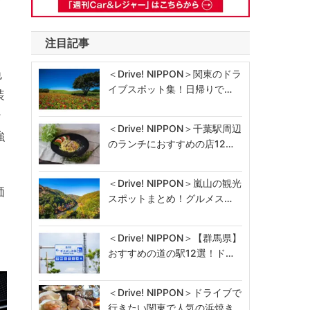
注目記事
色
＜Drive! NIPPON＞関東のドラ
イブスポット集！日帰りで…
装
ン
＜Drive! NIPPON＞千葉駅周辺
強
のランチにおすすめの店12…
＜Drive! NIPPON＞嵐山の観光
価
スポットまとめ！グルメス…
＜Drive! NIPPON＞【群馬県】
おすすめの道の駅12選！ド…
＜Drive! NIPPON＞ドライブで
行きたい関東で人気の浜焼き…