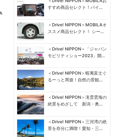
＜Drive! NIPPON＞MOBILAお
すすめ商品セレクト！パイ…
A
＜Drive! NIPPON＞MOBILAオ
ススメ商品セレクト！ シー…
＜Drive! NIPPON＞「ジャパン
モビリティショー2023」開…
＜Drive! NIPPON＞蝦夷富士ぐ
るーっと周遊！自然の景観…
＜Drive! NIPPON＞滝雲雲海の
絶景をめざして 新潟・奥…
＜Drive! NIPPON＞三河湾の絶
景を存分に満喫！愛知・三…