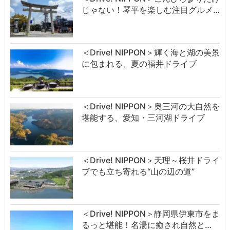
じゃない！琴平を楽しむ注目グルメ…
＜Drive! NIPPON＞輝く海と湖の美景
に包まれる、夏の福井ドライブ
＜Drive! NIPPON＞奥三河の大自然を
堪能する、愛知・三河湖ドライブ
＜Drive! NIPPON＞天理～桜井ドライ
ブでも立ち寄れる“山の辺の道”
＜Drive! NIPPON＞静岡県伊東市をま
るっと堪能！名湯に癒され自然と…