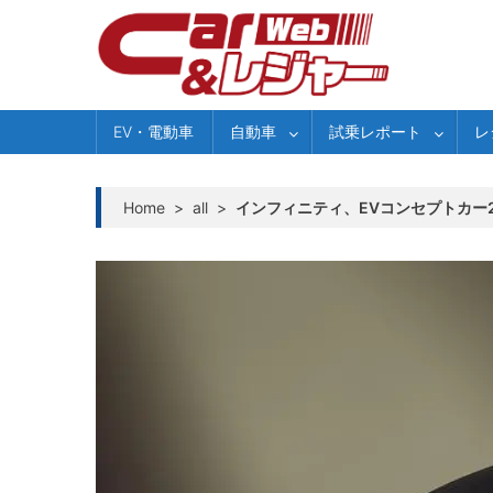
Skip
to
content
EV・電動車
自動車
試乗レポート
レ
Home
>
all
>
インフィニティ、EVコンセプトカー2