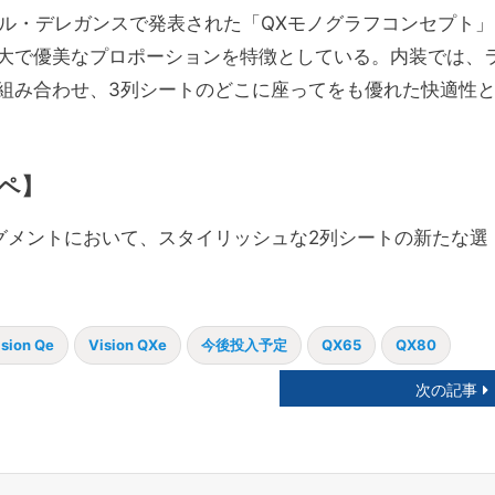
クール・デレガンスで発表された「QXモノグラフコンセプト」
大で優美なプロポーションを特徴としている。内装では、
組み合わせ、3列シートのどこに座ってをも優れた快適性
ペ】
グメントにおいて、スタイリッシュな2列シートの新たな選
ision Qe
Vision QXe
今後投入予定
QX65
QX80
次の記事