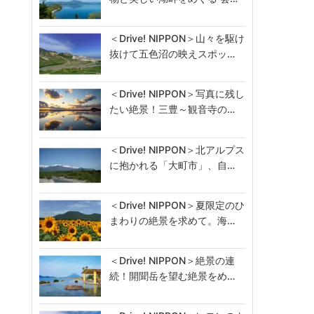
＜Drive! NIPPON＞山々を駆け
抜けて五色沼の映えスポッ…
＜Drive! NIPPON＞写真に残し
たい絶景！三豊～観音寺の…
＜Drive! NIPPON＞北アルプス
に抱かれる「大町市」、自…
＜Drive! NIPPON＞夏限定のひ
まわりの絶景を求めて。海…
＜Drive! NIPPON＞絶景の連
続！開聞岳を望む絶景をめ…