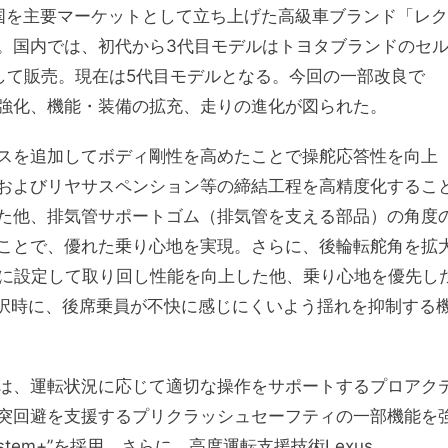
衆国を主要マーケットとして立ち上げた高級車ブランド「レク
。国内では、初代から3代目モデルはトヨタブランドのセ
して販売。現在は5代目モデルとなる。今回の一部改良で
強化、
機能・装備の
拡充、走りの進化
が図られた。
スを追加してボディ剛性を高めたことで操舵応答性を向上
およびリヤサスペンション等の締結工程を高精度化するこ
た他、排気管サポートゴム（排気管を支える部品）の角度
ことで、優れた乗り心地を実現。さらに、後輪転舵角を拡
S）をAWD車に設定して取り回し性能を向上した他、乗り心地を優先し
ド選択時に、後席乗員が不快に感じにくいよう揺れを抑制する
は、運転状況に応じて適切な操作をサポートするプロアク
突回避を支援するプリクラッシュセーフティの一部機能を
y System+”を採用。さらに、高度運転支援技術Lexus