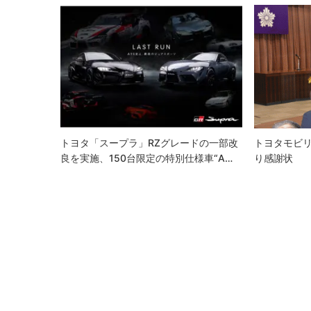
ゲ
ー
シ
ョ
ン
トヨタ「スープラ」RZグレードの一部改
トヨタモビ
良を実施、150台限定の特別仕様車“A…
り感謝状