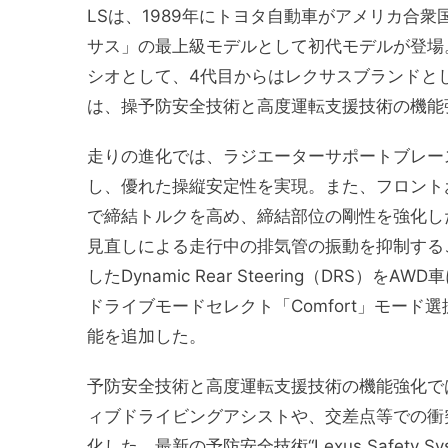
LSは、1989年にトヨタ自動車がアメリカ合
サス」の最上級モデルとして初代モデルが登場
シオとして、4代目からはレクサスブランドと
は、操予防安全技術と
高度運転支援技術の
機能
走りの進化では、ラジエーターサポートブレー
し、優れた操縦安定性を実現。また、フロント
で締結トルクを高め、締結部位の剛性を強化し
見直しによる走行中の排気管の振動を抑制する
したDynamic Rear Steering（DR
ドライブモードセレクト「Comfort」モー
能を追加した。
予防安全技術と
高度運転支援技術の
機能強化で
ィブドライビングアシストや、交差点等での衝
化した、最新の
予防安全技術“
Lexus Safet