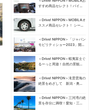
＜Drive! NIPPON＞MOBILAお
すすめ商品セレクト！パイ…
＜Drive! NIPPON＞MOBILAオ
ススメ商品セレクト！ シー…
＜Drive! NIPPON＞「ジャパン
モビリティショー2023」開…
川
＜Drive! NIPPON＞蝦夷富士ぐ
るーっと周遊！自然の景観…
＜Drive! NIPPON＞滝雲雲海の
絶景をめざして 新潟・奥…
＜Drive! NIPPON＞三河湾の絶
景を存分に満喫！愛知・三…