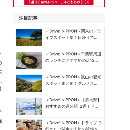
ル
注目記事
＜Drive! NIPPON＞関東のドラ
イブスポット集！日帰りで…
と
＜Drive! NIPPON＞千葉駅周辺
のランチにおすすめの店12…
の
大
＜Drive! NIPPON＞嵐山の観光
た
スポットまとめ！グルメス…
機
＜Drive! NIPPON＞【群馬県】
おすすめの道の駅12選！ド…
テ
強
＜Drive! NIPPON＞ドライブで
行きたい関東で人気の浜焼き…