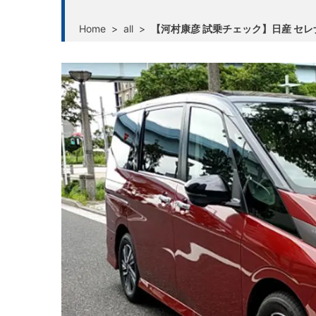
Home
>
all
>
【河村康彦 試乗チェック】日産 セレナ