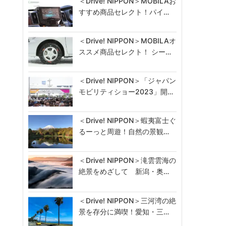
＜Drive! NIPPON＞MOBILAお
すすめ商品セレクト！パイ…
＜Drive! NIPPON＞MOBILAオ
ススメ商品セレクト！ シー…
＜Drive! NIPPON＞「ジャパン
モビリティショー2023」開…
＜Drive! NIPPON＞蝦夷富士ぐ
るーっと周遊！自然の景観…
＜Drive! NIPPON＞滝雲雲海の
絶景をめざして 新潟・奥…
＜Drive! NIPPON＞三河湾の絶
景を存分に満喫！愛知・三…