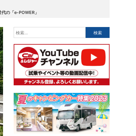
代の「e-POWER」
検
索: