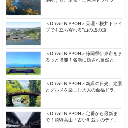
＜Drive! NIPPON＞天理～桜井ドライ
ブでも立ち寄れる“山の辺の道”
＜Drive! NIPPON＞静岡県伊東市をま
るっと堪能！名湯に癒され自然と…
＜Drive! NIPPON＞新緑の日光、絶景
とグルメを楽しむ大人の至福ドラ…
＜Drive! NIPPON＞定番から最新ま
で！飛騨高山「古い町並」のテイ…