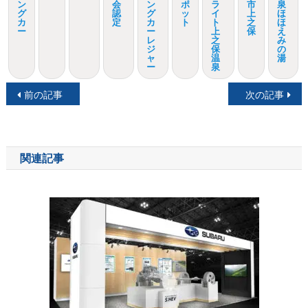
ン
会
ン
ポ
ラ
市
泉
グ
認
グ
ッ
イ
上
ほ
カ
定
カ
ト
ト
之
ほ
ー
ー
上
保
え
レ
之
み
ジ
保
の
ャ
温
湯
ー
泉
投
前の記事
次の記事
稿
ナ
関連記事
ビ
ゲ
ー
シ
ョ