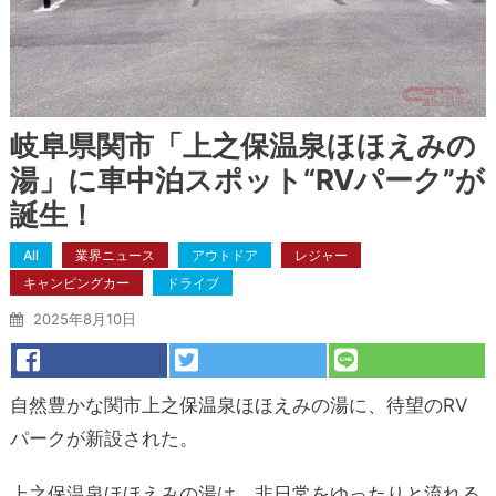
岐阜県関市「上之保温泉ほほえみの
湯」に車中泊スポット“RVパーク”が
誕生！
All
業界ニュース
アウトドア
レジャー
キャンピングカー
ドライブ
2025年8月10日
自然豊かな関市上之保温泉ほほえみの湯に、待望のRV
パークが新設された。
上之保温泉ほほえみの湯は、非日常をゆったりと流れる