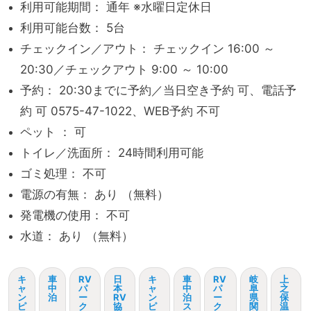
利用可能期間： 通年 ※水曜日定休日
利用可能台数： 5台
チェックイン／アウト： チェックイン 16:00 ～
20:30／チェックアウト 9:00 ～ 10:00
予約： 20:30までに予約／当日空き予約 可、電話予
約 可 0575-47-1022、WEB予約 不可
ペット ： 可
トイレ／洗面所： 24時間利用可能
ゴミ処理： 不可
電源の有無： あり （無料）
発電機の使用： 不可
水道： あり （無料）
キ
車
RV
日
キ
車
RV
岐
上
ャ
中
パ
本
ャ
中
パ
阜
之
ン
泊
ー
RV
ン
泊
ー
県
保
ピ
ク
協
ピ
ス
ク
関
温