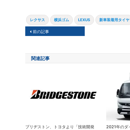
レクサス
横浜ゴム
LEXUS
新車装着用タイヤ
投
前の記事
稿
ナ
関連記事
ビ
ゲ
ー
シ
ョ
ン
ブリヂストン、トヨタより「技術開発
2021年の