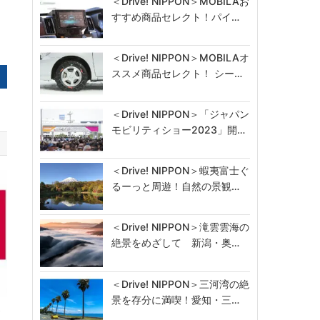
＜Drive! NIPPON＞MOBILAお
すすめ商品セレクト！パイ…
＜Drive! NIPPON＞MOBILAオ
ススメ商品セレクト！ シー…
＜Drive! NIPPON＞「ジャパン
モビリティショー2023」開…
＜Drive! NIPPON＞蝦夷富士ぐ
るーっと周遊！自然の景観…
＜Drive! NIPPON＞滝雲雲海の
絶景をめざして 新潟・奥…
＜Drive! NIPPON＞三河湾の絶
景を存分に満喫！愛知・三…
お