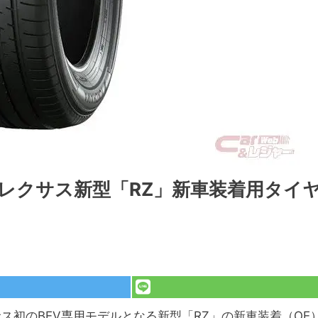
」がレクサス新型「RZ」新車装着用タイ
クサス初のBEV専用モデルとなる新型「RZ」の新車装着（OE