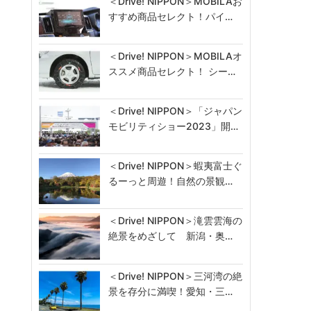
＜Drive! NIPPON＞MOBILAお
すすめ商品セレクト！パイ…
＜Drive! NIPPON＞MOBILAオ
ススメ商品セレクト！ シー…
＜Drive! NIPPON＞「ジャパン
モビリティショー2023」開…
＜Drive! NIPPON＞蝦夷富士ぐ
るーっと周遊！自然の景観…
＜Drive! NIPPON＞滝雲雲海の
絶景をめざして 新潟・奥…
＜Drive! NIPPON＞三河湾の絶
景を存分に満喫！愛知・三…