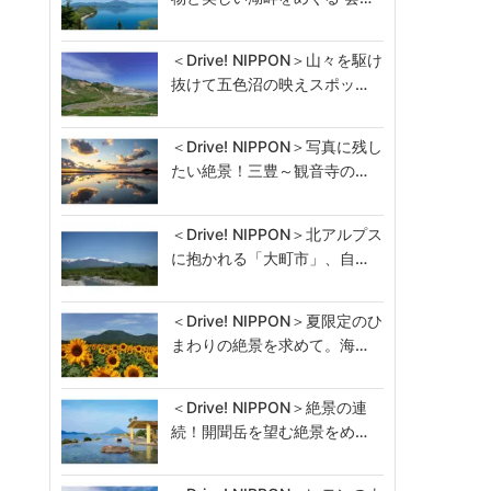
＜Drive! NIPPON＞山々を駆け
抜けて五色沼の映えスポッ…
＜Drive! NIPPON＞写真に残し
たい絶景！三豊～観音寺の…
＜Drive! NIPPON＞北アルプス
に抱かれる「大町市」、自…
＜Drive! NIPPON＞夏限定のひ
まわりの絶景を求めて。海…
＜Drive! NIPPON＞絶景の連
続！開聞岳を望む絶景をめ…