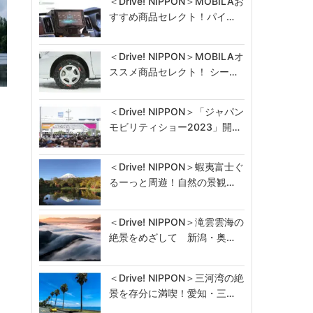
＜Drive! NIPPON＞MOBILAお
すすめ商品セレクト！パイ…
＜Drive! NIPPON＞MOBILAオ
ススメ商品セレクト！ シー…
＜Drive! NIPPON＞「ジャパン
モビリティショー2023」開…
＜Drive! NIPPON＞蝦夷富士ぐ
るーっと周遊！自然の景観…
＜Drive! NIPPON＞滝雲雲海の
絶景をめざして 新潟・奥…
＜Drive! NIPPON＞三河湾の絶
景を存分に満喫！愛知・三…