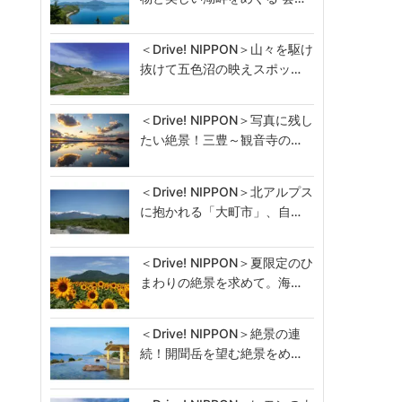
＜Drive! NIPPON＞山々を駆け
抜けて五色沼の映えスポッ…
＜Drive! NIPPON＞写真に残し
たい絶景！三豊～観音寺の…
＜Drive! NIPPON＞北アルプス
に抱かれる「大町市」、自…
＜Drive! NIPPON＞夏限定のひ
まわりの絶景を求めて。海…
＜Drive! NIPPON＞絶景の連
続！開聞岳を望む絶景をめ…