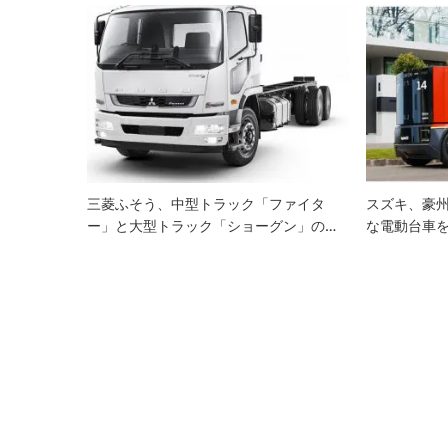
ゲ
ー
シ
ョ
ン
三菱ふそう、中型トラック「ファイタ
スズキ、豪州A
ー」と大型トラック「ショーグン」の…
な電動台車