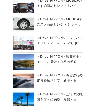
＜Drive! NIPPON＞MOBILAお
すすめ商品セレクト！パイ…
＜Drive! NIPPON＞MOBILAオ
ススメ商品セレクト！ シー…
＜Drive! NIPPON＞「ジャパン
モビリティショー2023」開…
＜Drive! NIPPON＞蝦夷富士ぐ
るーっと周遊！自然の景観…
＜Drive! NIPPON＞滝雲雲海の
絶景をめざして 新潟・奥…
＜Drive! NIPPON＞三河湾の絶
景を存分に満喫！愛知・三…