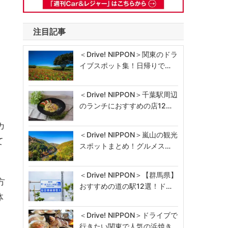
注目記事
＜Drive! NIPPON＞関東のドラ
イブスポット集！日帰りで…
り
＜Drive! NIPPON＞千葉駅周辺
のランチにおすすめの店12…
を
カ
＜Drive! NIPPON＞嵐山の観光
て
スポットまとめ！グルメス…
＜Drive! NIPPON＞【群馬県】
方
おすすめの道の駅12選！ド…
体
＜Drive! NIPPON＞ドライブで
行きたい関東で人気の浜焼き…
。