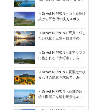
＜Drive! NIPPON＞山々を駆け
抜けて五色沼の映えスポッ…
＜Drive! NIPPON＞写真に残し
たい絶景！三豊～観音寺の…
＜Drive! NIPPON＞北アルプス
に抱かれる「大町市」、自…
＜Drive! NIPPON＞夏限定のひ
まわりの絶景を求めて。海…
＜Drive! NIPPON＞絶景の連
続！開聞岳を望む絶景をめ…