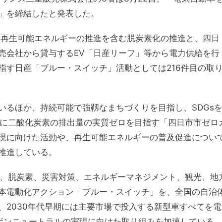
」を締結したと発表した。
や再生可能エネルギーの推進を含む脱炭素化の推進と、四日
売会社から貸与するEV「日産リーフ」等から電力供給を行
指す日産「ブルー・スイッチ」活動としては216件目の取
いるほか、持続可能で強靱なまちづくりを目指し、SDGs
までに二酸化炭素の排出量の実質ゼロを目指す「四日市市ゼロ
現に向けた活動や、再生可能エネルギーの普及促進につい
推進している。
じて、脱炭素、災害対策、エネルギーマネジメント、観光、地
本電動化アクション「ブルー・スイッチ」を、全国の自治
、2030年代早期には主要市場で投入する新型車すべてを電
ーボンニュートラルの実現に向けた取り組みを加速している