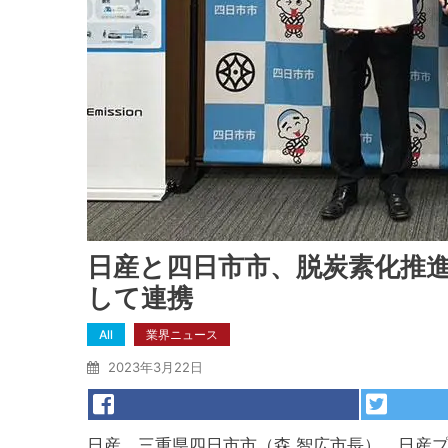
日産と四日市市、脱炭素化推
して連携
All
業界ニュース
2023年3月22日
日産、三重県四日市市（森 智広市長）、日産プ