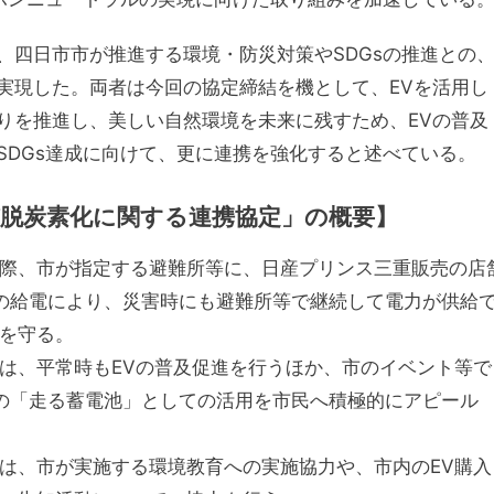
、四日市市が推進する環境・防災対策やSDGsの推進との
実現した。両者は今回の協定締結を機として、EVを活用し
りを推進し、美しい自然環境を未来に残すため、EVの普及
SDGs達成に向けて、更に連携を強化すると述べている。
脱炭素化に関する連携協定」の概要】
際、市が指定する避難所等に、日産プリンス三重販売の店
らの給電により、災害時にも避難所等で継続して電力が供給
を守る。
は、平常時もEVの普及促進を行うほか、市のイベント等で
Vの「走る蓄電池」としての活用を市民へ積極的にアピール
は、市が実施する環境教育への実施協力や、市内のEV購入