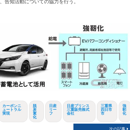
、告知活動についての協力を行う。
カーボンニ
脱
日産
日産プリンス
三重県
強
ュートラル
炭
リー
三重販売株式
四日市
靭
実現
素
フ
会社
市
化
化
次の記事