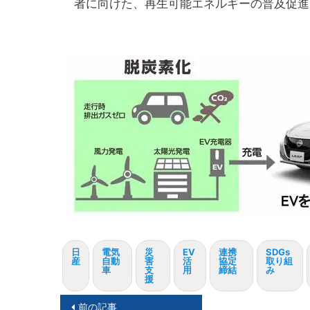
者に向けた、再生可能エネルギーの普及促進
日
電気
災
EV
連携
SDGs
産
自動
害
活
協定
取り組
車
支
用
締結
み
援
投
前の記事