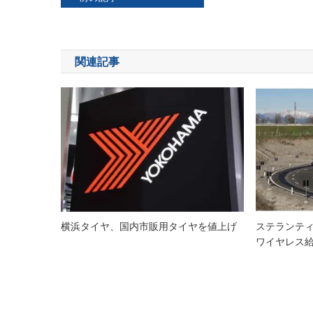
稿
ナ
関連記事
ビ
ゲ
ー
シ
ョ
ン
横浜タイヤ、国内市販用タイヤを値上げ
ステランテ
ワイヤレス