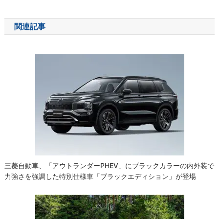
稿
ナ
関連記事
ビ
ゲ
ー
シ
ョ
ン
三菱自動車、「アウトランダーPHEV」にブラックカラーの内外装で
力強さを強調した特別仕様車「ブラックエディション」が登場