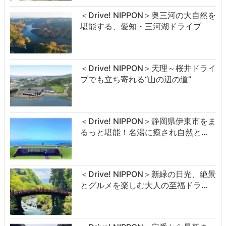
＜Drive! NIPPON＞奥三河の大自然を
堪能する、愛知・三河湖ドライブ
＜Drive! NIPPON＞天理～桜井ドライ
ブでも立ち寄れる“山の辺の道”
＜Drive! NIPPON＞静岡県伊東市をま
るっと堪能！名湯に癒され自然と…
＜Drive! NIPPON＞新緑の日光、絶景
とグルメを楽しむ大人の至福ドラ…