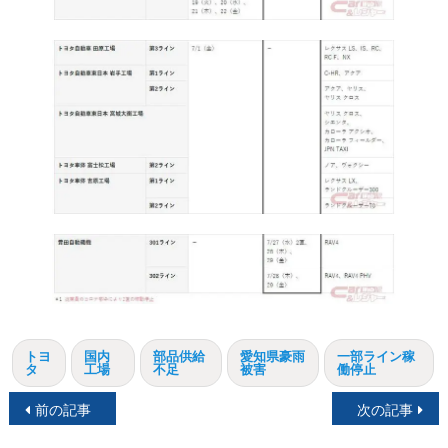
トヨ
国内
部品供給
愛知県豪雨
一部ライン稼
タ
工場
不足
被害
働停止
投
前の記事
次の記事