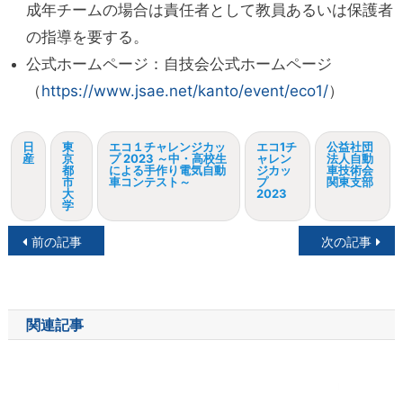
成年チームの場合は責任者として教員あるいは保護者
の指導を要する。
公式ホームページ：自技会公式ホームページ
（
https://www.jsae.net/kanto/event/eco1/
）
日
東
エコ１チャレンジカッ
エコ1チ
公益社団
産
京
プ 2023 ～中・高校生
ャレン
法人自動
都
による手作り電気自動
ジカッ
車技術会
市
車コンテスト～
プ
関東支部
大
2023
学
投
前の記事
次の記事
稿
ナ
関連記事
ビ
ゲ