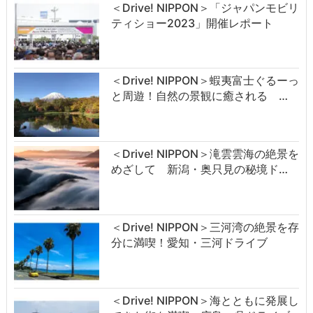
＜Drive! NIPPON＞「ジャパンモビリ
ティショー2023」開催レポート
＜Drive! NIPPON＞蝦夷富士ぐるーっ
と周遊！自然の景観に癒される …
＜Drive! NIPPON＞滝雲雲海の絶景を
めざして 新潟・奥只見の秘境ド…
＜Drive! NIPPON＞三河湾の絶景を存
分に満喫！愛知・三河ドライブ
＜Drive! NIPPON＞海とともに発展し