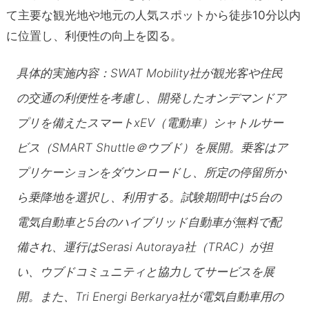
て主要な観光地や地元の人気スポットから徒歩10分以内
に位置し、利便性の向上を図る。
具体的実施内容：SWAT Mobility社が観光客や住民
の交通の利便性を考慮し、開発したオンデマンドア
プリを備えたスマートxEV（電動車）シャトルサー
ビス（SMART Shuttle＠ウブド）を展開。乗客はア
プリケーションをダウンロードし、所定の停留所か
ら乗降地を選択し、利用する。試験期間中は5台の
電気自動車と5台のハイブリッド自動車が無料で配
備され、運行はSerasi Autoraya社（TRAC）が担
い、ウブドコミュニティと協力してサービスを展
開。また、Tri Energi Berkarya社が電気自動車用の