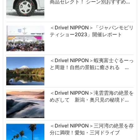
商品セレクト！ シーン別おすすめ…
＜Drive! NIPPON＞「ジャパンモビリ
ティショー2023」開催レポート
＜Drive! NIPPON＞蝦夷富士ぐるーっ
と周遊！自然の景観に癒される …
＜Drive! NIPPON＞滝雲雲海の絶景を
めざして 新潟・奥只見の秘境ド…
＜Drive! NIPPON＞三河湾の絶景を存
分に満喫！愛知・三河ドライブ