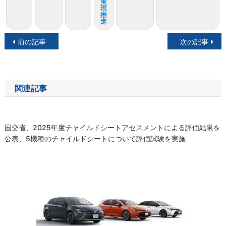
実
現
推
進
投
前の記事
次の記事
稿
ナ
関連記事
ビ
ゲ
国交省、2025年度チャイルドシートアセスメントによる評価結果を
ー
公表、5機種のチャイルドシートについて評価試験を実施
シ
ョ
ン