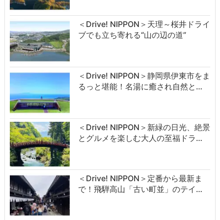
＜Drive! NIPPON＞天理～桜井ドライ
ブでも立ち寄れる“山の辺の道”
＜Drive! NIPPON＞静岡県伊東市をま
るっと堪能！名湯に癒され自然と…
＜Drive! NIPPON＞新緑の日光、絶景
とグルメを楽しむ大人の至福ドラ…
＜Drive! NIPPON＞定番から最新ま
で！飛騨高山「古い町並」のテイ…