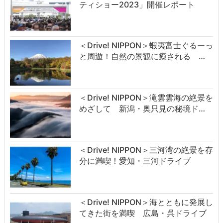
ティショー2023」開催レポート
＜Drive! NIPPON＞蝦夷富士ぐるーっ
と周遊！自然の景観に癒される …
＜Drive! NIPPON＞滝雲雲海の絶景を
めざして 新潟・奥只見の秘境ド…
＜Drive! NIPPON＞三河湾の絶景を存
分に満喫！愛知・三河ドライブ
＜Drive! NIPPON＞海とともに発展し
てきた街を満喫 広島・呉ドライブ