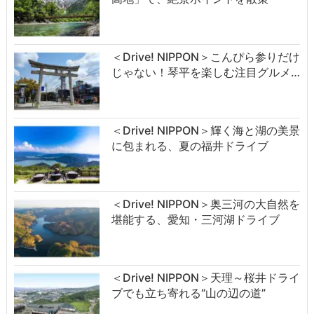
＜Drive! NIPPON＞こんぴら参りだけ
じゃない！琴平を楽しむ注目グルメ…
＜Drive! NIPPON＞輝く海と湖の美景
に包まれる、夏の福井ドライブ
＜Drive! NIPPON＞奥三河の大自然を
堪能する、愛知・三河湖ドライブ
＜Drive! NIPPON＞天理～桜井ドライ
ブでも立ち寄れる“山の辺の道”