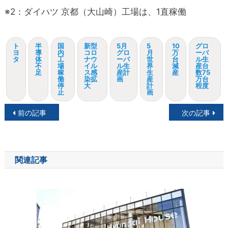
※2：ダイハツ 京都（大山崎）工場は、1直稼働
ト
半
国
新型
5月
5
10
グロ
ヨ
導
内
コロ
グロ
月
万
ーバ
タ
体
工
ナウ
ーバ
世
台
ル生
不
場
イル
ル生
界
減
産台
足
稼
ス感
産計
生
産
数75
働
染拡
画
産
万台
停
大
計
程度
止
画
投
前の記事
次の記事
稿
ナ
関連記事
ビ
ゲ
ー