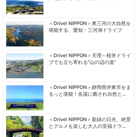
＜Drive! NIPPON＞奥三河の大自然を
堪能する、愛知・三河湖ドライブ
＜Drive! NIPPON＞天理～桜井ドライ
ブでも立ち寄れる“山の辺の道”
＜Drive! NIPPON＞静岡県伊東市をま
るっと堪能！名湯に癒され自然と…
＜Drive! NIPPON＞新緑の日光、絶景
とグルメを楽しむ大人の至福ドラ…