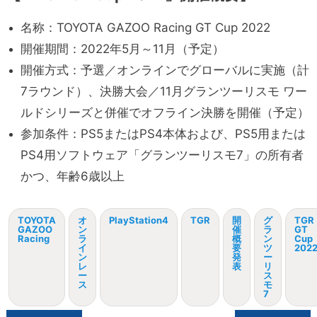
名称：TOYOTA GAZOO Racing GT Cup 2022
開催期間：2022年5月～11月（予定）
開催方式：
予選／
オンラインでグローバルに実施（計
7ラウンド）、
決勝大会／
11月グランツーリスモ ワー
ルドシリーズと併催でオフライン決勝を開催（予定）
参加条件：PS5またはPS4本体および、PS5用または
PS4用ソフトウェア「グランツーリスモ7」の所有者
かつ、
年齢6歳以上
TOYOTA
オ
PlayStation4
TGR
開
グ
TGR
GAZOO
ン
催
ラ
GT
Racing
ラ
概
ン
Cup
イ
要
ツ
202
ン
発
ー
レ
表
リ
ー
ス
ス
モ
7