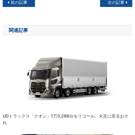
投
前の記事
次の記事
稿
ナ
関連記事
ビ
ゲ
ー
シ
ョ
ン
UDトラックス「クオン」1万3,288台をリコール、火災に至るおそ
れ