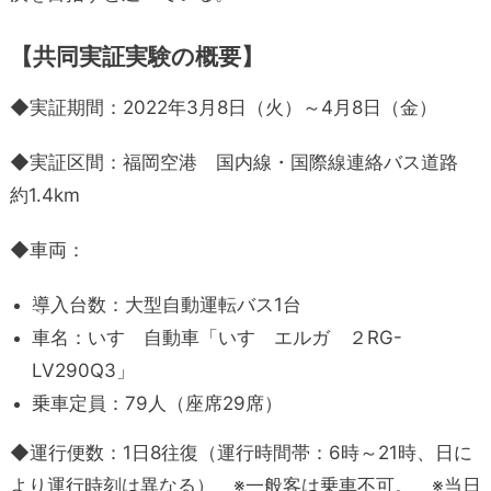
【共同実証実験の概要】
◆実証期間：2022年3月8日（火）～4月8日（金）
◆実証区間：福岡空港 国内線・国際線連絡バス道路
約1.4km
◆車両：
導入台数：大型自動運転バス1台
車名：いすゞ自動車「いすゞエルガ ２RG-
LV290Q3」
乗車定員：79人（座席29席）
◆運行便数：1日8往復（運行時間帯：6時～21時、日に
より運行時刻は異なる）
※
一般客は乗車不可。 ※当日