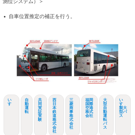
測位システム）＞
自車位置推定の補正を行う。
い
自
共
西
三
福岡
大
い
すゞ
動
同
日
菱
国際
型
すゞ
運
実
本
商
空港
自
製大
転
証
鉄
事
株式
動
型バ
実
道
株
会社
運
ス
験
株
式
転
式
会
バ
会
社
ス
社