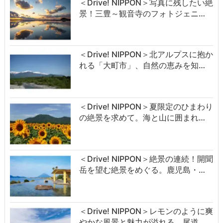
＜Drive! NIPPON＞写真に残したい絶
景！三豊～観音寺のフォトジェニ…
＜Drive! NIPPON＞北アルプスに抱か
れる「大町市」、自然の恵みを知…
＜Drive! NIPPON＞夏限定のひまわり
の絶景を求めて。海と山に囲まれ…
＜Drive! NIPPON＞絶景の連続！開聞
岳を望む絶景をめぐる。鹿児島・…
＜Drive! NIPPON＞レモンのように爽
やかな風景と魅力が溢れる、尾道…