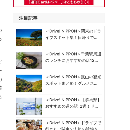
注目記事
め
＜Drive! NIPPON＞関東のドラ
イブスポット集！日帰りで…
る
＜Drive! NIPPON＞千葉駅周辺
のランチにおすすめの店12…
ど
ー
＜Drive! NIPPON＞嵐山の観光
の
スポットまとめ！グルメス…
積
出
＜Drive! NIPPON＞【群馬県】
おすすめの道の駅12選！ド…
＜Drive! NIPPON＞ドライブで
行きたい関東で人気の浜焼き…