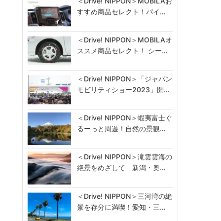
＜Drive! NIPPON＞MOBILAお
すすめ商品セレクト！パイ…
＜Drive! NIPPON＞MOBILAオ
ススメ商品セレクト！ シー…
＜Drive! NIPPON＞「ジャパン
モビリティショー2023」開…
＜Drive! NIPPON＞蝦夷富士ぐ
るーっと周遊！自然の景観…
＜Drive! NIPPON＞滝雲雲海の
絶景をめざして 新潟・奥…
＜Drive! NIPPON＞三河湾の絶
景を存分に満喫！愛知・三…