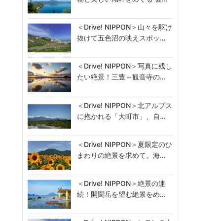
＜Drive! NIPPON＞山々を駆け
抜けて五色沼の映えスポッ…
＜Drive! NIPPON＞写真に残し
たい絶景！三豊～観音寺の…
＜Drive! NIPPON＞北アルプス
に抱かれる「大町市」、自…
＜Drive! NIPPON＞夏限定のひ
まわりの絶景を求めて。海…
＜Drive! NIPPON＞絶景の連
続！開聞岳を望む絶景をめ…