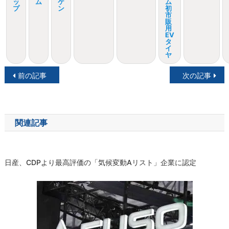
ッ
ム
ケ
ム
プ
ン
初
市
販
用
EV
タ
イ
ヤ
投
前の記事
次の記事
稿
ナ
関連記事
ビ
ゲ
日産、CDPより最高評価の「気候変動Aリスト」企業に認定
ー
シ
ョ