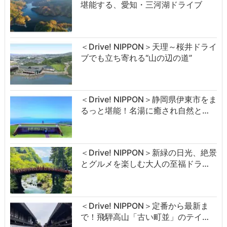
堪能する、愛知・三河湖ドライブ
＜Drive! NIPPON＞天理～桜井ドライ
ブでも立ち寄れる“山の辺の道”
＜Drive! NIPPON＞静岡県伊東市をま
るっと堪能！名湯に癒され自然と…
＜Drive! NIPPON＞新緑の日光、絶景
とグルメを楽しむ大人の至福ドラ…
＜Drive! NIPPON＞定番から最新ま
で！飛騨高山「古い町並」のテイ…