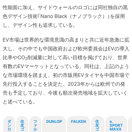
性能面に加え、サイドウォールのロゴには同社独自の黒
色デザイン技術｢Nano Black（ナノブラック）｣を採用
し、デザイン性も追求している。
EV市場は世界的な環境意識の高まりと共に近年急激に拡
大し、その中でも中国政府および欧州委員会はEVの導入
比率やCO
削減量に対して高い目標を掲げており、世界
2
有数のEVマーケットとなっている。同社は、上記のよう
な市場環境を踏まえ、初の市販用EVタイヤを中国市場で
先行投入することを決定た。2023年からは欧州での発
売も予定しており、今後も順次発売地域を拡大していく
と述べている。
ダ
住
フ
DUNLOP
FALKEN
住
e.
ン
友
ァ
友
SPORT
ロ
ゴ
ル
ゴ
MAXX