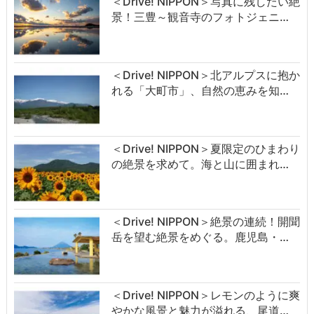
＜Drive! NIPPON＞写真に残したい絶
景！三豊～観音寺のフォトジェニ…
＜Drive! NIPPON＞北アルプスに抱か
れる「大町市」、自然の恵みを知…
＜Drive! NIPPON＞夏限定のひまわり
の絶景を求めて。海と山に囲まれ…
＜Drive! NIPPON＞絶景の連続！開聞
岳を望む絶景をめぐる。鹿児島・…
＜Drive! NIPPON＞レモンのように爽
やかな風景と魅力が溢れる、尾道…