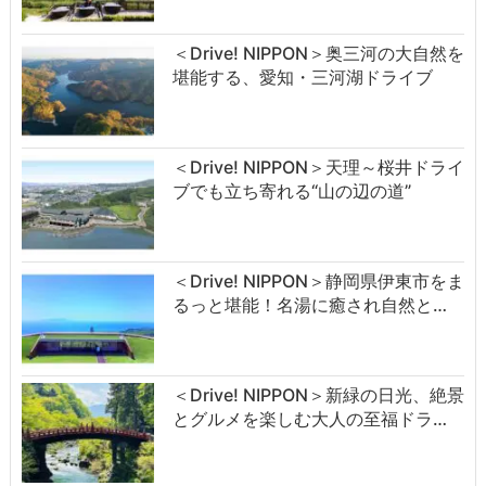
＜Drive! NIPPON＞奥三河の大自然を
堪能する、愛知・三河湖ドライブ
＜Drive! NIPPON＞天理～桜井ドライ
ブでも立ち寄れる“山の辺の道”
＜Drive! NIPPON＞静岡県伊東市をま
るっと堪能！名湯に癒され自然と…
＜Drive! NIPPON＞新緑の日光、絶景
とグルメを楽しむ大人の至福ドラ…