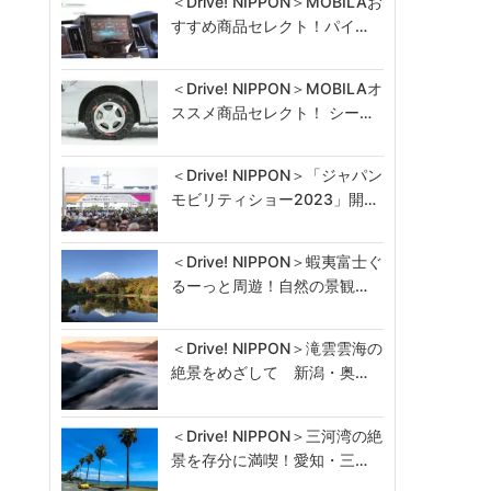
＜Drive! NIPPON＞MOBILAお
すすめ商品セレクト！パイ…
＜Drive! NIPPON＞MOBILAオ
ススメ商品セレクト！ シー…
＜Drive! NIPPON＞「ジャパン
モビリティショー2023」開…
＜Drive! NIPPON＞蝦夷富士ぐ
るーっと周遊！自然の景観…
＜Drive! NIPPON＞滝雲雲海の
絶景をめざして 新潟・奥…
＜Drive! NIPPON＞三河湾の絶
景を存分に満喫！愛知・三…