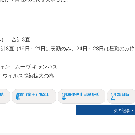
】
み） 合計3直
合計8直（19日～21日は夜勤のみ、24日～28日は昼勤のみ停
ォン、ムーヴ キャンバス
ナウイルス感染拡大の為
拡
滋賀（竜王）第2工
1月稼働停止日程を延
1月25日時
場
長
点
次の記事