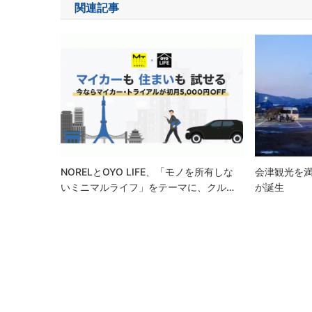
関連記事
ビ
ゲ
ー
シ
ョ
ン
NORELとOYO LIFE、「モノを所有しな
会津観光を満
いミニマルライフ」をテーマに、クル…
が誕生