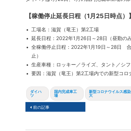
【稼働停止延長日程（1月25日時点）
工場名：滋賀（竜王）第2工場
延長日程：2022年1月26日～28日（昼勤の
全稼働停止日程：2022年1月19日～28日 
止）
生産車種：ロッキー／ライズ、タント／シフ
要因：滋賀（竜王）第2工場内での新型コロ
ダイハ
国内完成車工
新型コロナウイルス感染
ツ
場
大
投
前の記事
稿
ナ