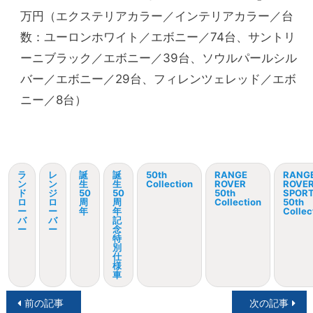
万円（エクステリアカラー／インテリアカラー／台
数：ユーロンホワイト／エボニー／74台、サントリ
ーニブラック／エボニー／39台、ソウルパールシル
バー／エボニー／29台、フィレンツェレッド／エボ
ニー／8台）
ラ
レ
誕
誕
50th
RANGE
RANG
ン
ン
生
生
Collection
ROVER
ROVE
ド
ジ
50
50
50th
SPOR
ロ
ロ
周
周
Collection
50th
ー
ー
年
年
Collec
バ
バ
記
ー
ー
念
特
別
仕
様
車
投
前の記事
次の記事