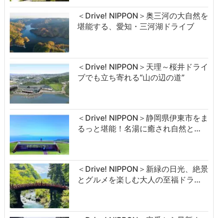
＜Drive! NIPPON＞奥三河の大自然を
堪能する、愛知・三河湖ドライブ
＜Drive! NIPPON＞天理～桜井ドライ
ブでも立ち寄れる“山の辺の道”
＜Drive! NIPPON＞静岡県伊東市をま
るっと堪能！名湯に癒され自然と…
＜Drive! NIPPON＞新緑の日光、絶景
とグルメを楽しむ大人の至福ドラ…