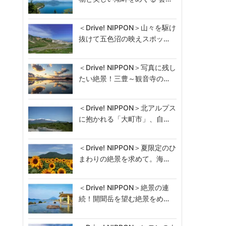
＜Drive! NIPPON＞山々を駆け
抜けて五色沼の映えスポッ…
＜Drive! NIPPON＞写真に残し
たい絶景！三豊～観音寺の…
＜Drive! NIPPON＞北アルプス
に抱かれる「大町市」、自…
＜Drive! NIPPON＞夏限定のひ
まわりの絶景を求めて。海…
＜Drive! NIPPON＞絶景の連
続！開聞岳を望む絶景をめ…