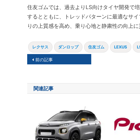
住友ゴムでは、過去よりLS向けタイヤ開発で
するとともに、トレッドパターンに最適なサイ
りの上質感を高め、乗り心地と静粛性の向上に
レクサス
ダンロップ
住友ゴム
LEXUS
L
投
前の記事
稿
ナ
関連記事
ビ
ゲ
ー
シ