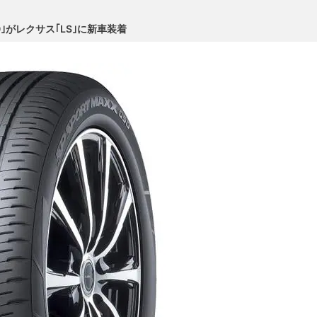
50｣がレクサス｢LS｣に新車装着