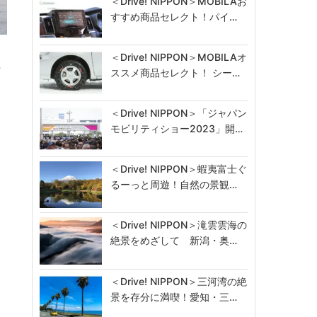
＜Drive! NIPPON＞MOBILAお
すすめ商品セレクト！パイ…
ェ
＜Drive! NIPPON＞MOBILAオ
…
ススメ商品セレクト！ シー…
＜Drive! NIPPON＞「ジャパン
モビリティショー2023」開…
＜Drive! NIPPON＞蝦夷富士ぐ
るーっと周遊！自然の景観…
＜Drive! NIPPON＞滝雲雲海の
絶景をめざして 新潟・奥…
＜Drive! NIPPON＞三河湾の絶
景を存分に満喫！愛知・三…