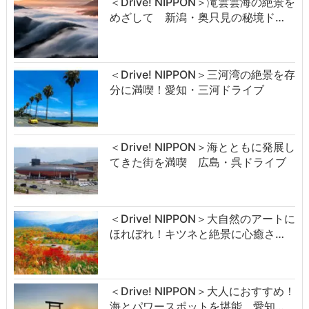
＜Drive! NIPPON＞滝雲雲海の絶景を
めざして 新潟・奥只見の秘境ド…
＜Drive! NIPPON＞三河湾の絶景を存
分に満喫！愛知・三河ドライブ
＜Drive! NIPPON＞海とともに発展し
てきた街を満喫 広島・呉ドライブ
＜Drive! NIPPON＞大自然のアートに
ほれぼれ！キツネと絶景に心癒さ…
＜Drive! NIPPON＞大人におすすめ！
海とパワースポットを堪能 愛知…