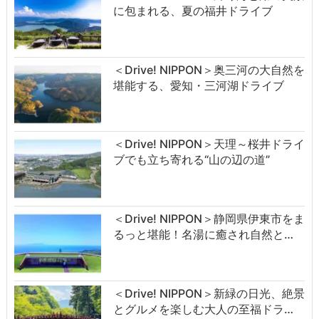
に包まれる、夏の福井ドライブ
＜Drive! NIPPON＞奥三河の大自然を
堪能する、愛知・三河湖ドライブ
＜Drive! NIPPON＞天理～桜井ドライ
ブでも立ち寄れる“山の辺の道”
＜Drive! NIPPON＞静岡県伊東市をま
るっと堪能！名湯に癒され自然と…
＜Drive! NIPPON＞新緑の日光、絶景
とグルメを楽しむ大人の至福ドラ…