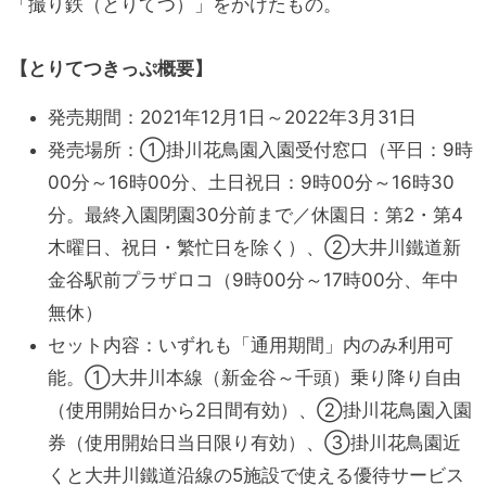
「撮り鉄（とりてつ）」をかけたもの。
【とりてつきっぷ概要】
発売期間：2021年12月1日～2022年3月31日
発売場所：①掛川花鳥園入園受付窓口（平日：9時
00分～16時00分、土日祝日：9時00分～16時30
分。最終入園閉園30分前まで／休園日：第2・第4
木曜日、祝日・繁忙日を除く）、②大井川鐵道新
金谷駅前プラザロコ（9時00分～17時00分、年中
無休）
セット内容：いずれも「通用期間」内のみ利用可
能。①大井川本線（新金谷～千頭）乗り降り自由
（使用開始日から2日間有効）、②掛川花鳥園入園
券（使用開始日当日限り有効）、③掛川花鳥園近
くと大井川鐵道沿線の5施設で使える優待サービス