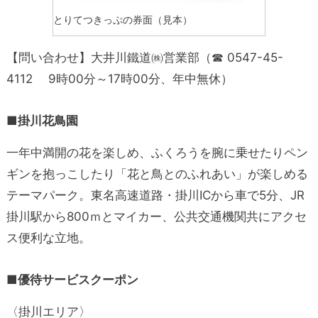
とりてつきっぷの券面（見本）
【問い合わせ】
大井川鐵道㈱営業部（☎ 0547-45-
4112 9時00分～17時00分、年中無休）
■掛川花鳥園
一年中満開の花を楽しめ、ふくろうを腕に乗せたりペン
ギンを抱っこしたり「花と鳥とのふれあい」が楽しめる
テーマパーク。東名高速道路・掛川ICから車で5分、JR
掛川駅から800ｍとマイカー、公共交通機関共にアクセ
ス便利な立地。
■優待サービスクーポン
〈掛川エリア〉