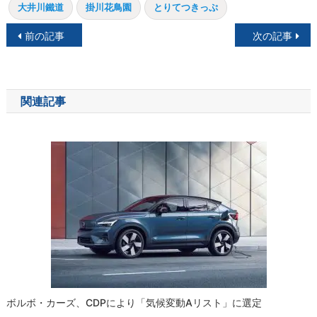
大井川鐵道
掛川花鳥園
とりてつきっぷ
投
前の記事
次の記事
稿
ナ
関連記事
ビ
ゲ
ー
シ
ョ
ン
ボルボ・カーズ、CDPにより「気候変動Aリスト」に選定