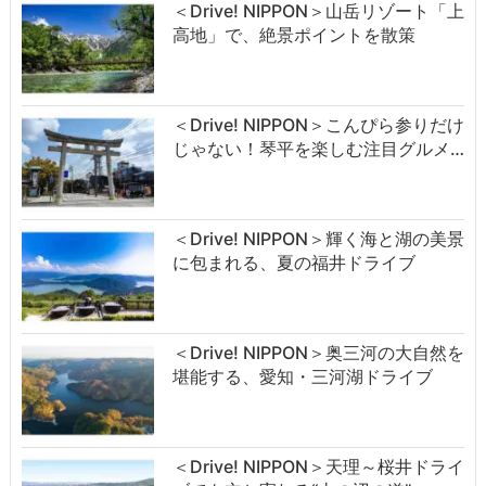
＜Drive! NIPPON＞山岳リゾート「上
高地」で、絶景ポイントを散策
＜Drive! NIPPON＞こんぴら参りだけ
じゃない！琴平を楽しむ注目グルメ…
＜Drive! NIPPON＞輝く海と湖の美景
に包まれる、夏の福井ドライブ
＜Drive! NIPPON＞奥三河の大自然を
堪能する、愛知・三河湖ドライブ
＜Drive! NIPPON＞天理～桜井ドライ