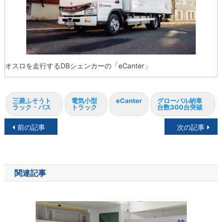
オスロを走行するDBシェンカーの「eCanter」
三菱ふそうト
電気小型
eCanter
グローバル納車
ラック・バス
トラック
台数300台突破
投
前の記事
次の記事
稿
ナ
関連記事
ビ
ゲ