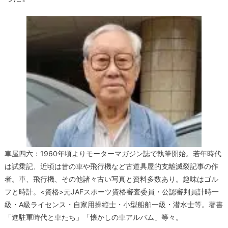
車屋四六：1960年頃よりモーターマガジン誌で執筆開始。若年時代
は試乗記、近頃は昔の車や飛行機など古道具屋的支離滅裂記事の作
者。車、飛行機、その他諸々古い写真と資料多数あり。趣味はゴル
フと時計。<資格>元JAFスポーツ資格審査委員・公認審判員計時一
級・A級ライセンス・自家用操縦士・小型船舶一級・潜水士等。著書
「進駐軍時代と車たち」「懐かしの車アルバム」等々。