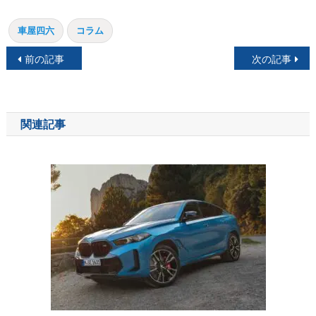
車屋四六
コラム
投
前の記事
次の記事
稿
ナ
関連記事
ビ
ゲ
ー
シ
ョ
ン