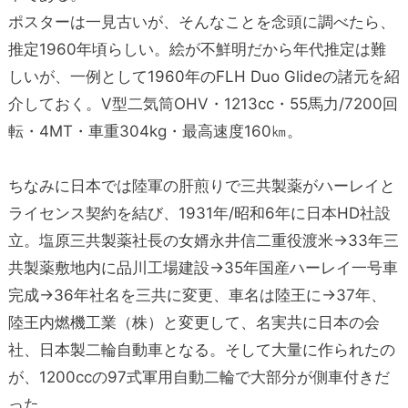
ポスターは一見古いが、そんなことを念頭に調べたら、
推定1960年頃らしい。絵が不鮮明だから年代推定は難
しいが、一例として1960年のFLH Duo Glideの諸元を紹
介しておく。V型二気筒OHV・1213cc・55馬力/7200回
転・4MT・車重304kg・最高速度160㎞。
ちなみに日本では陸軍の肝煎りで三共製薬がハーレイと
ライセンス契約を結び、1931年/昭和6年に日本HD社設
立。塩原三共製薬社長の女婿永井信二重役渡米→33年三
共製薬敷地内に品川工場建設→35年国産ハーレイ一号車
完成→36年社名を三共に変更、車名は陸王に→37年、
陸王内燃機工業（株）と変更して、名実共に日本の会
社、日本製二輪自動車となる。そして大量に作られたの
が、1200ccの97式軍用自動二輪で大部分が側車付きだ
った。