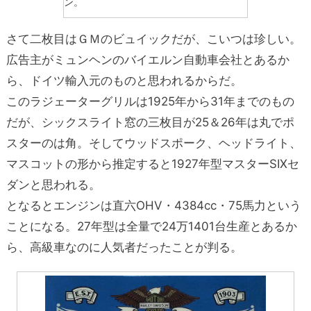
ン。
さて二枚目はＧＭのビュイックだが、こいつは珍しい。
広告主がミュンヘンのバイエルン自動車会社とあるか
ら、ドイツ輸入元のものと思われるからだ。
このラジェーターグリルは1925年から31年までのもの
だが、シックスライト窓の三枚目が25＆26年は丸でポ
スターのは角。そしてウッドスポーク、ヘッドライト、
マスコットの形から推定すると1927年型マスターSIXセ
ダンと思われる。
となるとエンジンは直六OHV・4384cc・75馬力という
ことになる。27年型は全量で24万1401台生産とあるか
ら、高級車なのに人気者だったことが判る。