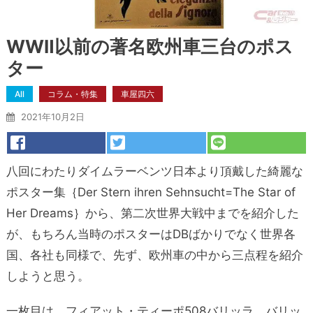
WWⅡ以前の著名欧州車三台のポス
ター
All
コラム・特集
車屋四六
2021年10月2日
八回にわたりダイムラーベンツ日本より頂戴した綺麗な
ポスター集｛Der Stern ihren Sehnsucht=The Star of
Her Dreams｝から、第二次世界大戦中までを紹介した
が、もちろん当時のポスターはDBばかりでなく世界各
国、各社も同様で、先ず、欧州車の中から三点程を紹介
しようと思う。
一枚目は、フィアット・ティーポ508バリッラ。バリッ