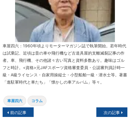
車屋四六：1960年頃よりモーターマガジン誌で執筆開始。若年時代
は試乗記、近頃は昔の車や飛行機など古道具屋的支離滅裂記事の作
者。車、飛行機、その他諸々古い写真と資料多数あり。趣味はゴル
フと時計。<資格>元JAFスポーツ資格審査委員・公認審判員計時一
級・A級ライセンス・自家用操縦士・小型船舶一級・潜水士等。著書
「進駐軍時代と車たち」「懐かしの車アルバム」等々。
車屋四六
コラム
投
前の記事
次の記事
稿