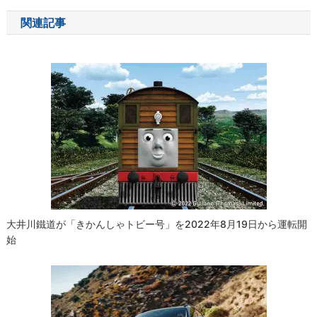
ナ
関連記事
ビ
ゲ
ー
シ
ョ
ン
大井川鐵道が「きかんしゃトビー号」を2022年8月19日から運転開
始