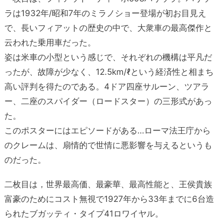
ラは1932年/昭和7年のミラノショー登場が初お目見え
で、長いフィアットの歴史の中で、大衆車の最高傑作と
云われた乗用車だった。
姿は米車の小型という感じで、それぞれの機構は平凡だ
ったが、故障が少なく、12.5km/ℓという経済性と相まち
高い評判を得たのである。4ドア四座サルーン、ツアラ
ー、二座のスパイダー（ロードスター）の三形式があっ
た。
このポスターにはエピソードがある…ローマ法王庁から
のクレームは、扇情的で世情に悪影響を与えるというも
のだった。
二枚目は，世界最高価、最豪華、最高性能と、王侯貴族
富豪のためにコスト無視で1927年から33年までに6台造
られたブガッティ・タイプ41ロワイヤル。