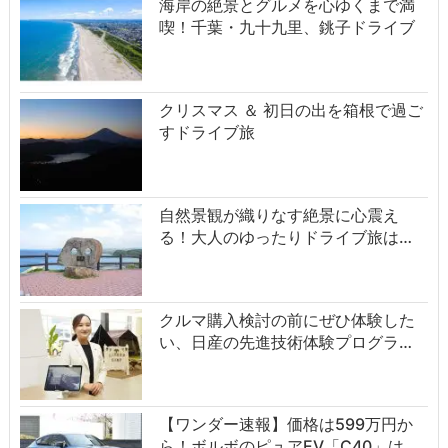
海岸の絶景とグルメを心ゆくまで満
喫！千葉・九十九里、銚子ドライブ
クリスマス ＆ 初日の出を箱根で過ご
すドライブ旅
自然景観が織りなす絶景に心震え
る！大人のゆったりドライブ旅は…
クルマ購入検討の前にぜひ体験した
い、日産の先進技術体験プログラ…
【ワンダー速報】価格は599万円か
ら！ボルボのピュアEV「C40」は…