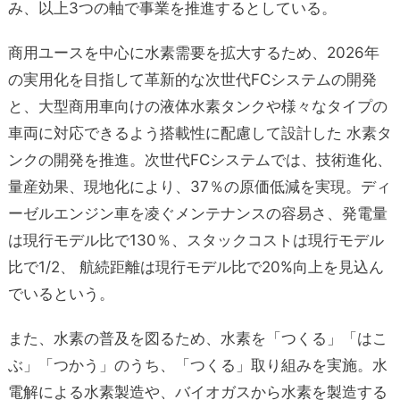
み、以上3つの軸で事業を推進するとしている。
商用ユースを中心に水素需要を拡大するため、2026年
の実用化を目指して革新的な次世代FCシステムの開発
と、大型商用車向けの液体水素タンクや様々なタイプの
車両に対応できるよう搭載性に配慮して設計した 水素タ
ンクの開発を推進。
次世代FCシステムでは、技術進化、
量産効果、現地化により、37％の原価低減を実現
。ディ
ーゼルエンジン車を凌ぐメンテナンスの容易さ、発電量
は現行モデル比で130％、スタックコストは現行モデル
比で1/2、 航続距離は現行モデル比で20%向上を見込ん
でいるという。
また、水素の普及を図るため、水素を「つくる」「はこ
ぶ」「つかう」のうち、
「つくる」取り組みを実施。水
電解による水素製造や、バイオガスから水素を製造する