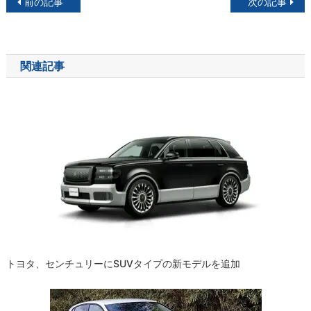
投
前の記事
次の記事
稿
ナ
関連記事
ビ
ゲ
ー
シ
ョ
ン
トヨタ、センチュリーにSUVタイプの新モデルを追加