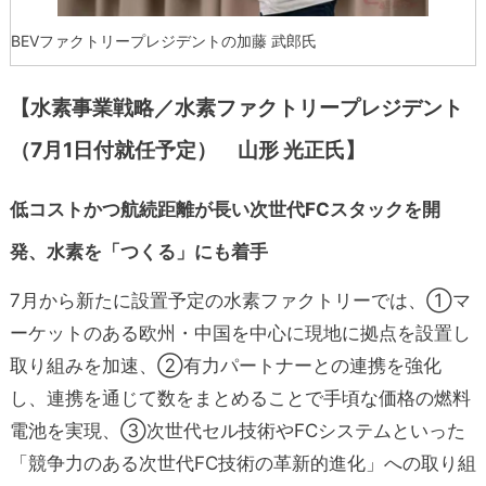
BEVファクトリープレジデントの加藤 武郎氏
【水素事業戦略／
水素ファクトリープレジデント
（7月1日付就任予定）
山形 光正氏】
低コストかつ航続距離が長い次世代FCスタックを開
発、水素を「つくる」にも着手
7月から新たに設置予定の
水素ファクトリーでは、①マ
ーケットのある
欧州・中国を中心に現地に拠点を設置し
取り組みを加速、②
有力パートナーとの連携を強化
し、
連携を通じて数をまとめることで手頃な価格の燃料
電池を実現、③次世代セル技術やFCシステムといった
「競争力のある次世代FC技術の革新的進化」への取り組