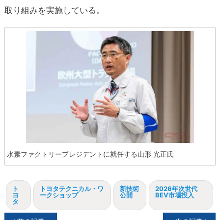
取り組みを実施している。
水素ファクトリープレジデントに就任する山形 光正氏
ト
トヨタテクニカル・ワ
新技術
2026年次世代
ヨ
ークショップ
公開
BEV市場投入
タ