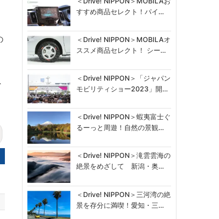
＜Drive! NIPPON＞MOBILAお
すすめ商品セレクト！パイ…
の
＜Drive! NIPPON＞MOBILAオ
ススメ商品セレクト！ シー…
＜Drive! NIPPON＞「ジャパン
ト
モビリティショー2023」開…
＜Drive! NIPPON＞蝦夷富士ぐ
るーっと周遊！自然の景観…
＜Drive! NIPPON＞滝雲雲海の
絶景をめざして 新潟・奥…
＜Drive! NIPPON＞三河湾の絶
景を存分に満喫！愛知・三…