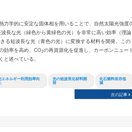
熱力学的に安定な固体相を用いることで、自然太陽光強度
長波長な光（緑色から黄緑色の光）を非常に高い効率（理論
できる短波長な光（青色の光）に変換する材料を開発。この
の効率を高め、CO
の再資源化を促進し、カーボンニュー
2
くと述べている。
光エネルギー利用効率向
光の短波長化材料開
化石燃料依存低
上
発
減
次の記事