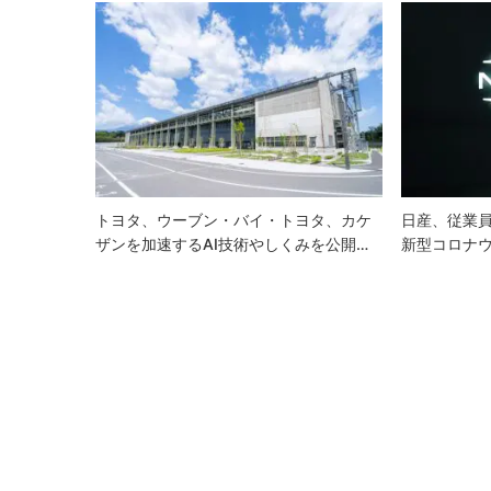
ゲ
ー
シ
ョ
ン
トヨタ、ウーブン・バイ・トヨタ、カケ
日産、従業員
ザンを加速するAI技術やしくみを公開…
新型コロナウ