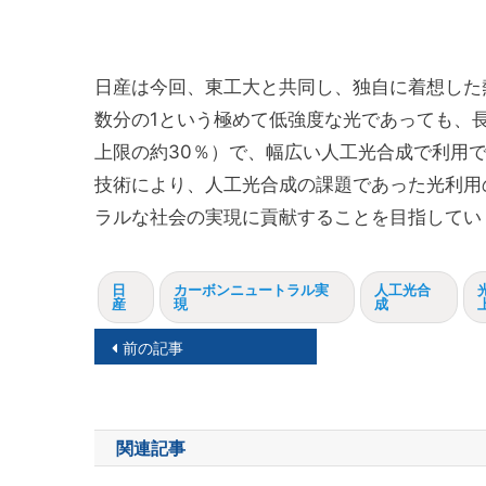
日産は今回、東工大と共同し、独自に着想した
数分の1という極めて低強度な光であっても、
上限の約30％）で、幅広い人工光合成で利用
技術により、人工光合成の課題であった光利用
ラルな社会の実現に貢献することを目指してい
日
カーボンニュートラル実
人工光合
産
現
成
投
前の記事
稿
ナ
関連記事
ビ