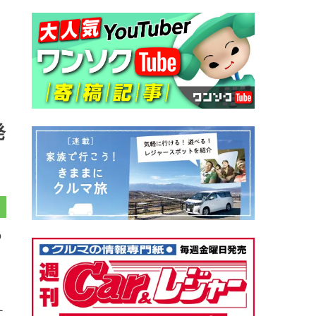
発
の
に