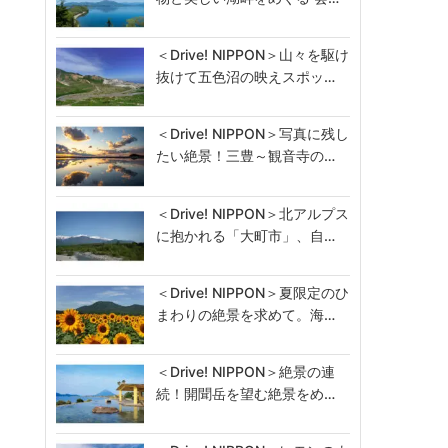
＜Drive! NIPPON＞山々を駆け
抜けて五色沼の映えスポッ…
＜Drive! NIPPON＞写真に残し
たい絶景！三豊～観音寺の…
＜Drive! NIPPON＞北アルプス
に抱かれる「大町市」、自…
＜Drive! NIPPON＞夏限定のひ
まわりの絶景を求めて。海…
＜Drive! NIPPON＞絶景の連
続！開聞岳を望む絶景をめ…