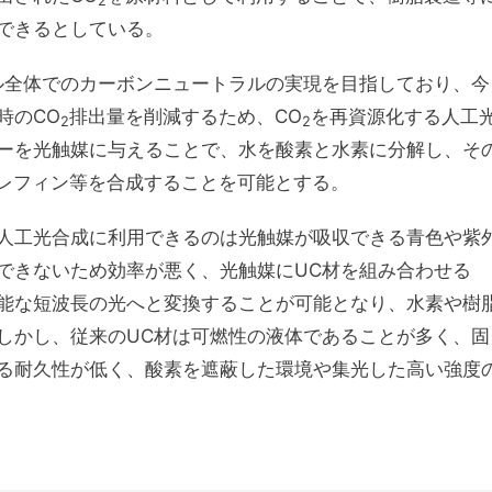
2
できるとしている。
クル全体でのカーボンニュートラルの実現を目指しており、今
時のCO
排出量を削減するため、CO
を再資源化する人工
2
2
ーを光触媒に与えることで、水を酸素と水素に分解し、そ
レフィン等を合成することを可能とする。
人工光合成に利用できるのは光触媒が吸収できる青色や紫
できないため効率が悪く、光触媒にUC材を組み合わせる
能な短波長の光へと変換することが可能となり、水素や樹
しかし、従来のUC材は可燃性の液体であることが多く、固
る耐久性が低く、酸素を遮蔽した環境や集光した高い強度