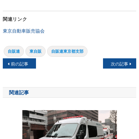
関連リンク
東京自動車販売協会
自販連
東自販
自販連東京都支部
投
前の記事
次の記事
稿
ナ
関連記事
ビ
ゲ
ー
シ